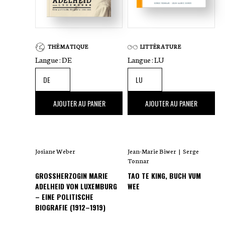
THÉMATIQUE
LITTÉRATURE
Langue :
DE
Langue :
LU
62
,00 €
40
,00 €
AJOUTER AU PANIER
AJOUTER AU PANIER
Josiane Weber
Jean-Marie Biwer
|
Serge
Tonnar
GROSSHERZOGIN MARIE A
TAO TE KING, BUCH VUM
DELHEID VON LUXEMBURG –
WEE
EINE POLITISCHE B
IOGRAFIE (1912–1919)