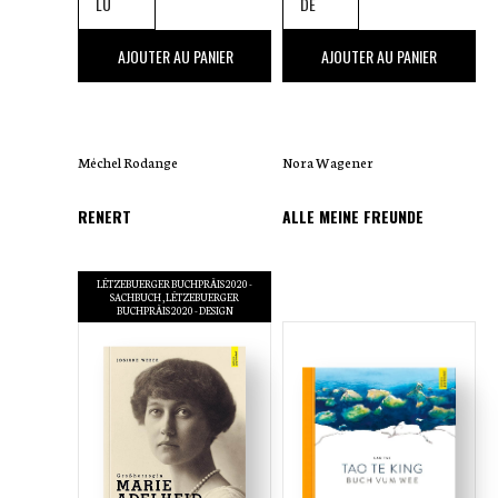
38
,00 €
22
,00 €
AJOUTER AU PANIER
AJOUTER AU PANIER
Méchel Rodange
Nora Wagener
RENERT
ALLE MEINE FREUNDE
LËTZEBUERGER BUCHPRÄIS 2020 -
SACHBUCH
LËTZEBUERGER
BUCHPRÄIS 2020 - DESIGN