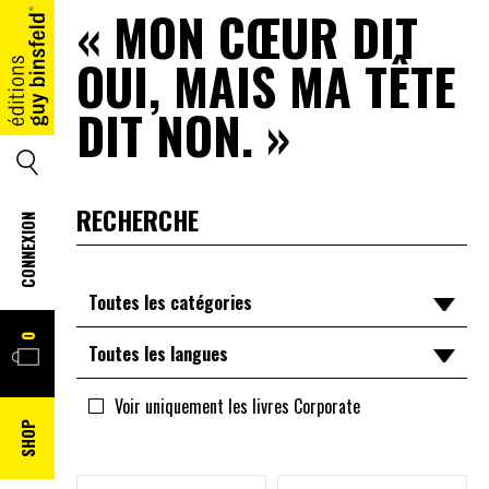
« MON CŒUR DIT
OUI, MAIS MA TÊTE
ACCUEIL
DIT NON. »
SEARCH
CONNEXION
Toutes les catégories
PANIER
0
Toutes les catégories
Toutes les langues
Divers
Toutes les langues
Voir uniquement les livres Corporate
SHOP
Enfants
lu