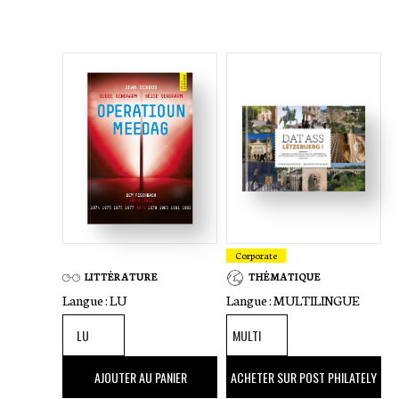
Corporate
LITTÉRATURE
THÉMATIQUE
Langue :
LU
Langue :
MULTILINGUE
22
,00 €
39
,00 €
AJOUTER AU PANIER
ACHETER SUR POST PHILATELY