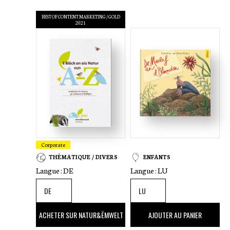
BEST OF CONTENT MARKETING / GOLD
2021
Corporate
THÉMATIQUE / DIVERS
ENFANTS
Langue :
DE
Langue :
LU
45
,00 €
16
,00 €
ACHETER SUR NATUR&ËMWELT
AJOUTER AU PANIER