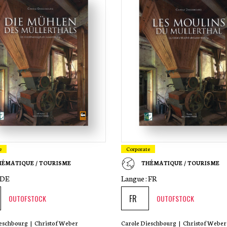
e
Corporate
HÉMATIQUE / TOURISME
THÉMATIQUE / TOURISME
DE
Langue :
FR
OUTOFSTOCK
OUTOFSTOCK
ieschbourg
|
Christof Weber
Carole Dieschbourg
|
Christof Weber