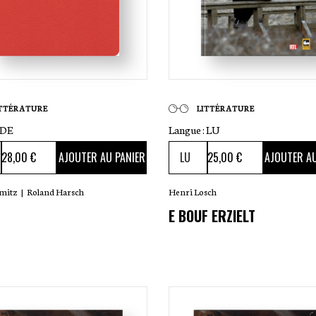
ITTÉRATURE
LITTÉRATURE
DE
Langue :
LU
28
,00 €
25
,00 €
AJOUTER AU PANIER
AJOUTER AU
hmitz
|
Roland Harsch
Henri Losch
E BOUF ERZIELT