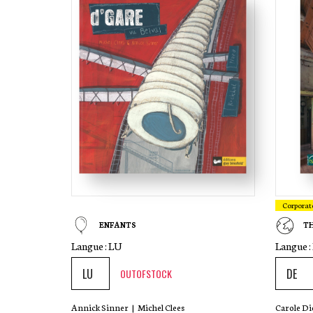
Corporat
ENFANTS
T
Langue :
LU
Langue :
OUTOFSTOCK
Annick Sinner
|
Michel Clees
Carole D