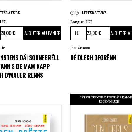
ITTÉRATURE
LITTÉRATURE
LU
Langue :
LU
28
,00 €
22
,00 €
AJOUTER AU PANIER
AJOUTER AU
nig
Jean Schoos
INSTENS DÄI SONNEBRËLL
DÉIDLECH OFGRËNN
WANN S DE MAM KAPP
H D’MAUER RENNS
LËTZEBUERGER BUCHPRÄIS: KANNE
JUGENDBUCH