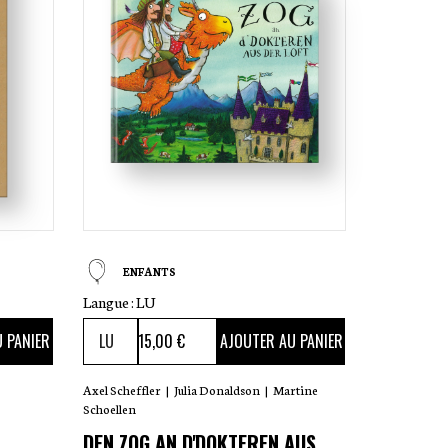
ENFANTS
Langue :
LU
15
,00 €
 PANIER
AJOUTER AU PANIER
Axel Scheffler
|
Julia Donaldson
|
Martine
Schoellen
DEN ZOG AN D'DOKTEREN AUS