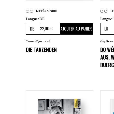
LITTÉRATURE
L
Langue :
DE
Langue :
22
,00 €
AJOUTER AU PANIER
Tomas Bjørnstad
Guy Rewe
DIE TANZENDEN
DO WÉ
AUS, 
DUERC