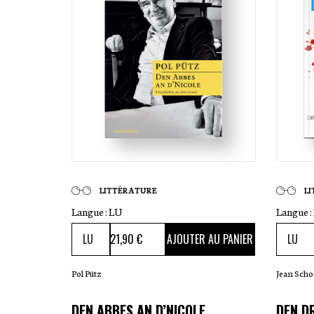
LITTÉRATURE
L
Langue :
LU
Langue :
21
,90 €
AJOUTER AU PANIER
Pol Pütz
Jean Scho
DEN ABBES AN D’NICOLE
DEN D