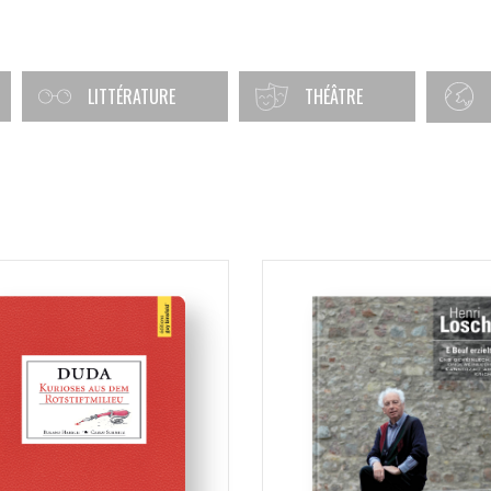
LITTÉRATURE
THÉÂTRE
LU
MULTIL
DE
EN
FR