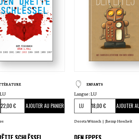
ITTÉRATURE
ENFANTS
LU
Langue :
LU
22
,00 €
18
,00 €
AJOUTER AU PANIER
AJOUTER AU
os
Dorota Wünsch
|
Jhemp Hoscheit
RËTTE SCHLËSSEL
DEN EPPES