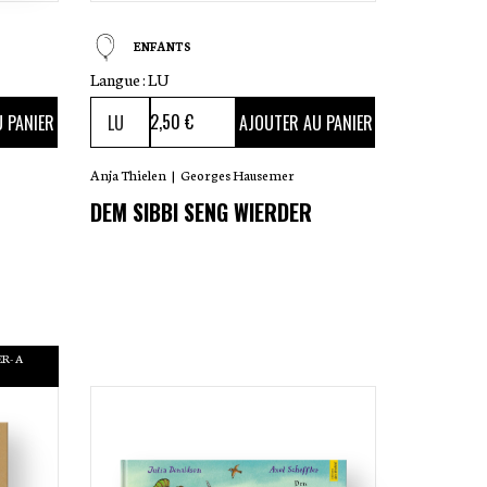
ENFANTS
Langue :
LU
2
,50 €
 PANIER
AJOUTER AU PANIER
Anja Thielen
|
Georges Hausemer
DEM SIBBI SENG WIERDER
R- A