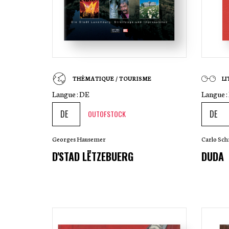
THÉMATIQUE / TOURISME
L
Langue :
DE
Langue :
OUTOFSTOCK
Georges Hausemer
Carlo Sc
D'STAD LËTZEBUERG
DUDA