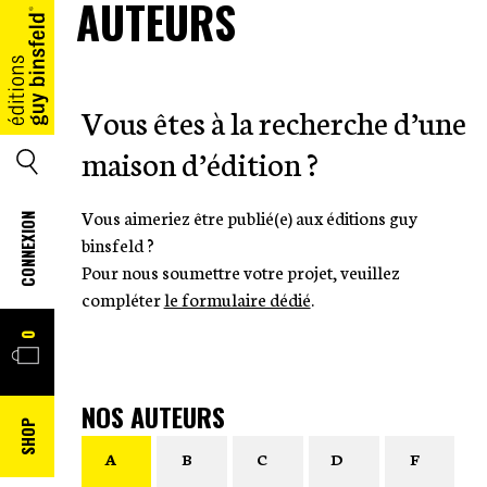
AUTEURS
ACCUEIL
Vous êtes à la recherche d’une
maison d’édition ?
SEARCH
Vous aimeriez être publié(e) aux éditions guy
CONNEXION
binsfeld ?
Pour nous soumettre votre projet, veuillez
compléter
le formulaire dédié
.
PANIER
0
NOS AUTEURS
SHOP
A
B
C
D
F