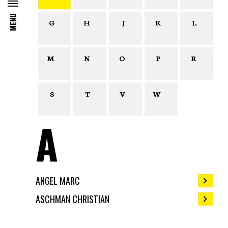
MENU
G
H
J
K
L
M
N
O
P
R
S
T
V
W
A
ANGEL MARC
ASCHMAN CHRISTIAN