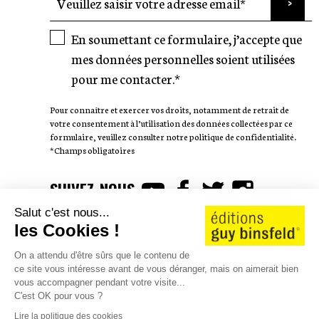
En soumettant ce formulaire, j’accepte que
mes données personnelles soient utilisées
pour me contacter.*
Pour connaître et exercer vos droits, notamment de retrait de
votre consentement à l’utilisation des données collectées par ce
formulaire, veuillez consulter notre politique de confidentialité.
*Champs obligatoires
SUIVEZ-NOUS
Salut c'est nous...
les Cookies !
On a attendu d'être sûrs que le contenu de
ce site vous intéresse avant de vous déranger, mais on aimerait bien
AUTEURS
WE LOVE STORIES
vous accompagner pendant votre visite...
CATALOGUE 25/26
CONTACT
JOBS
SHOP
C'est OK pour vous ?
Lire la politique des cookies