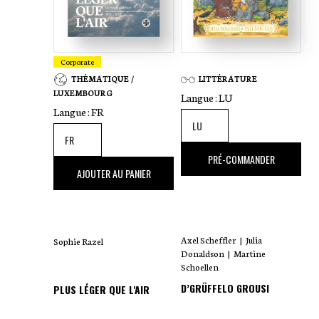
Corporate
THÉMATIQUE /
LITTÉRATURE
LUXEMBOURG
Langue :
LU
Langue :
FR
18
,00 €
PRÉ-COMMANDER
35
,00 €
AJOUTER AU PANIER
Axel Scheffler
|
Julia
Sophie Razel
Donaldson
|
Martine
Schoellen
D’GRÜFFELO GROUSI
PLUS LÉGER QUE L'AIR