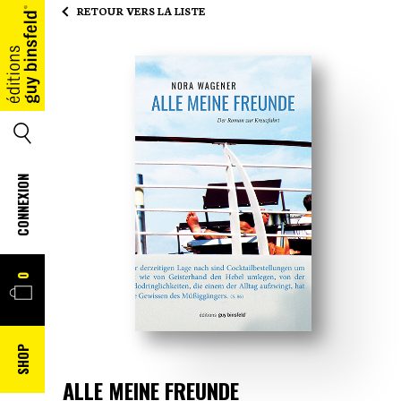
RETOUR VERS LA LISTE
ACCUEIL
SEARCH
CONNEXION
PANIER
0
SHOP
ALLE MEINE FREUNDE