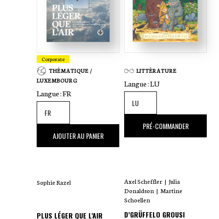
Corporate
THÉMATIQUE /
LITTÉRATURE
LUXEMBOURG
Langue :
LU
Langue :
FR
18
,00 €
PRÉ-COMMANDER
35
,00 €
AJOUTER AU PANIER
Axel Scheffler
|
Julia
Sophie Razel
Donaldson
|
Martine
Schoellen
D’GRÜFFELO GROUSI
PLUS LÉGER QUE L'AIR