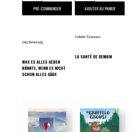
volontairement dépouillé de surplus
17
,00 €
25
,00 €
PRÉ-COMMANDER
AJOUTER AU PANIER
d’informations, le récit invite le lecteur à
s’approprier les personnages et leurs
émotions, afin de se laisser gagner par la
Odette Tonnaer
tension.
Guy Rewenig
LA SANTÉ DE DEMAIN
WAS ES ALLES GEBEN
KÖNNTE, WENN ES NICHT
SCHON ALLES GÄBE