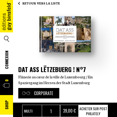
RETOUR VERS LA LISTE
ACCUEIL
SEARCH
CONNEXION
DAT ASS LËTZEBUERG ! N°7
Flânerie au cœur de la ville de Luxembourg / Ein
PANIER
0
Spaziergang im Herzen der Stadt Luxemburg
CORPORATE
SHOP
ACHETER SUR POST
39
,00 €
PHILATELY