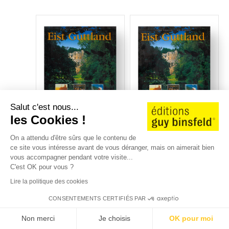
Salut c'est nous...
les Cookies !
On a attendu d'être sûrs que le contenu de
THÉMATIQUE /
THÉMATIQUE /
ce site vous intéresse avant de vous déranger, mais on aimerait bien
TOURISME
TOURISME
vous accompagner pendant votre visite...
Langue :
FR
Langue :
EN
C'est OK pour vous ?
Lire la politique des cookies
OUTOFSTOCK
OUTOFSTOCK
CONSENTEMENTS CERTIFIÉS PAR
Claude Kohnen
|
Tom Wagner
Claude Kohnen
|
Tom Wagner
Non merci
Je choisis
OK pour moi
EIST GUTTLAND
EIST GUTTLAND