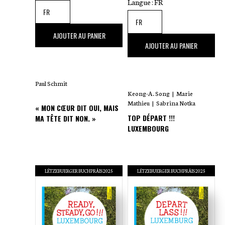
Langue :
FR
30
,00 €
AJOUTER AU PANIER
25
,00 €
AJOUTER AU PANIER
Paul Schmit
Keong-A. Song
|
Marie
Mathieu
|
Sabrina Notka
« MON CŒUR DIT OUI, MAIS
TOP DÉPART !!!
MA TÊTE DIT NON. »
LUXEMBOURG
LËTZEBUERGER BUCHPRÄIS 2025
LËTZEBUERGER BUCHPRÄIS 2025