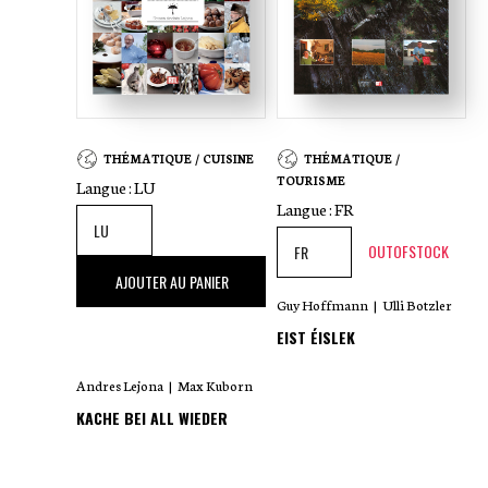
THÉMATIQUE / CUISINE
THÉMATIQUE /
TOURISME
Langue :
LU
Langue :
FR
OUTOFSTOCK
33
,00 €
AJOUTER AU PANIER
Guy Hoffmann
|
Ulli Botzler
EIST ÉISLEK
Andres Lejona
|
Max Kuborn
KACHE BEI ALL WIEDER