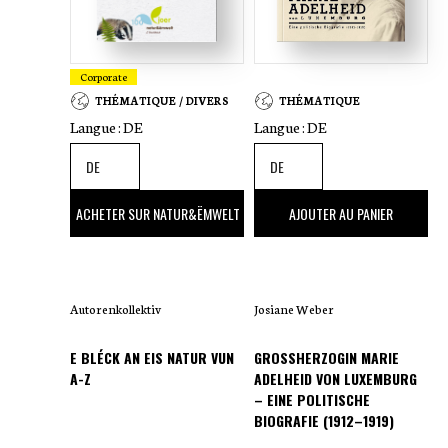
Corporate
THÉMATIQUE / DIVERS
THÉMATIQUE
Langue :
DE
Langue :
DE
45
,00 €
62
,00 €
ACHETER SUR NATUR&ËMWELT
AJOUTER AU PANIER
Autorenkollektiv
Josiane Weber
E BLÉCK AN EIS NATUR VUN
GROSSHERZOGIN MARIE A
A-Z
DELHEID VON LUXEMBURG –
EINE POLITISCHE B
IOGRAFIE (1912–1919)