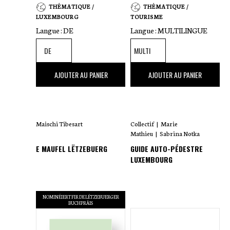
THÉMATIQUE /
THÉMATIQUE /
LUXEMBOURG
TOURISME
Langue :
DE
Langue :
MULTILINGUE
38
,00 €
45
,00 €
AJOUTER AU PANIER
AJOUTER AU PANIER
Maischi Tibesart
Collectif
|
Marie
Mathieu
|
Sabrina Notka
E MAUFEL LËTZEBUERG
GUIDE AUTO-PÉDESTRE
LUXEMBOURG
NOMINÉIERT FIR DE LËTZEBUERGER
BUCHPRÄIS