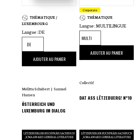
Corporate
THÉMATIQUE /
THÉMATIQUE
LUXEMBOURG
Langue :
MULTILINGUE
Langue :
DE
39
,00 €
AJOUTER AU PANIER
39
,90 €
AJOUTER AU PANIER
Collectif
Melitta Schubert
|
Samuel
Hamen
DAT ASS LËTZEBUERG! N°10
ÖSTERREICH UND
LUXEMBURG IM DIALOG
LËTZEBUERGER BUCHPRÄIS: SACHBUCH
LËTZEBUERGER BUCHPRÄIS: SACHBUCH
ICMA AWARD: GENERAL LITERATURE
ICMA AWARD: GENERAL LITERATURE