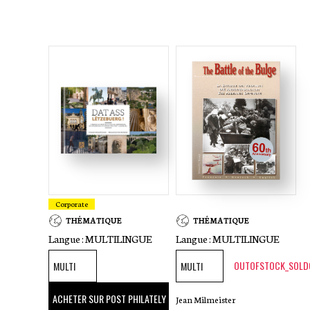
Corporate
THÉMATIQUE
THÉMATIQUE
Langue :
MULTILINGUE
Langue :
MULTILINGUE
OUTOFSTOCK_SOLD
39
,00 €
ACHETER SUR POST PHILATELY
Jean Milmeister