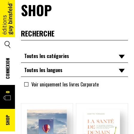
SHOP
ACCUEIL
SEARCH
Toutes les catégories
CONNEXION
Toutes les catégories
Toutes les langues
Divers
Toutes les langues
Voir uniquement les livres Corporate
PANIER
0
Enfants
lu
Littérature
ml
SHOP
Luxembourg
de