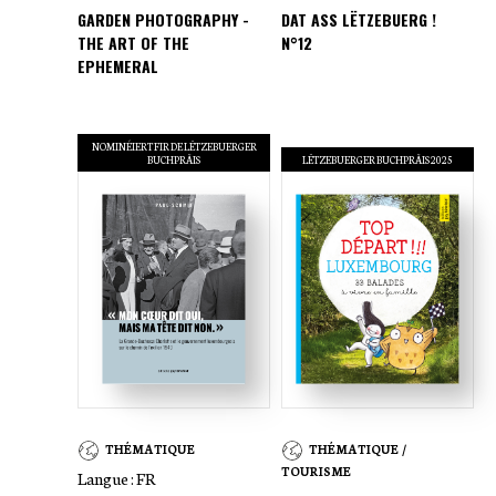
GARDEN PHOTOGRAPHY -
DAT ASS LËTZEBUERG !
THE ART OF THE
N°12
EPHEMERAL
NOMINÉIERT FIR DE LËTZEBUERGER
BUCHPRÄIS
LËTZEBUERGER BUCHPRÄIS 2025
THÉMATIQUE
THÉMATIQUE /
TOURISME
Langue :
FR