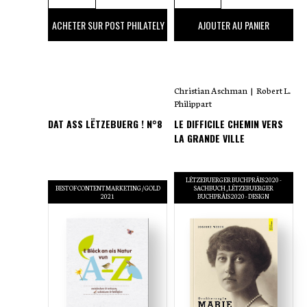
39
,00 €
59
,00 €
ACHETER SUR POST PHILATELY
AJOUTER AU PANIER
Christian Aschman
|
Robert L.
Philippart
DAT ASS LËTZEBUERG ! N°8
LE DIFFICILE CHEMIN VERS
LA GRANDE VILLE
LËTZEBUERGER BUCHPRÄIS 2020 -
BEST OF CONTENT MARKETING / GOLD
SACHBUCH
LËTZEBUERGER
2021
BUCHPRÄIS 2020 - DESIGN