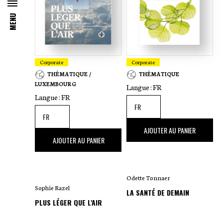
Coupon
en
MENU
Cuisine
fr
Théâtre
Corporate
Corporate
Tourisme
THÉMATIQUE /
THÉMATIQUE
LUXEMBOURG
Langue :
FR
Langue :
FR
25
,00 €
AJOUTER AU PANIER
35
,00 €
AJOUTER AU PANIER
Odette Tonnaer
Sophie Razel
LA SANTÉ DE DEMAIN
PLUS LÉGER QUE L'AIR