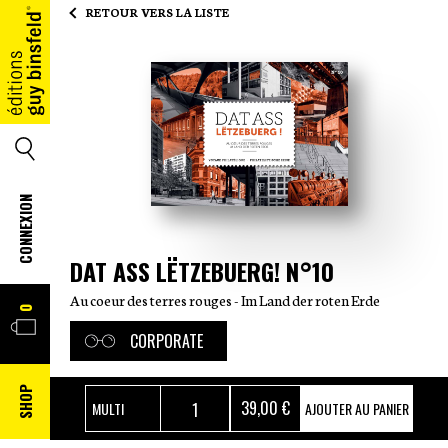
RETOUR VERS LA LISTE
ACCUEIL
SEARCH
CONNEXION
DAT ASS LËTZEBUERG! N°10
Au coeur des terres rouges - Im Land der roten Erde
PANIER
0
CORPORATE
SHOP
39
,00 €
AJOUTER AU PANIER