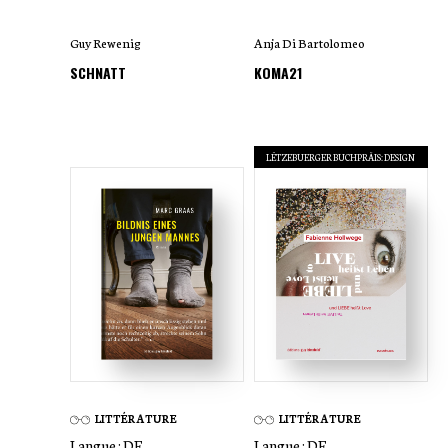
Guy Rewenig
Anja Di Bartolomeo
SCHNATT
KOMA21
LËTZEBUERGER BUCHPRÄIS: DESIGN
LITTÉRATURE
LITTÉRATURE
Langue :
DE
Langue :
DE