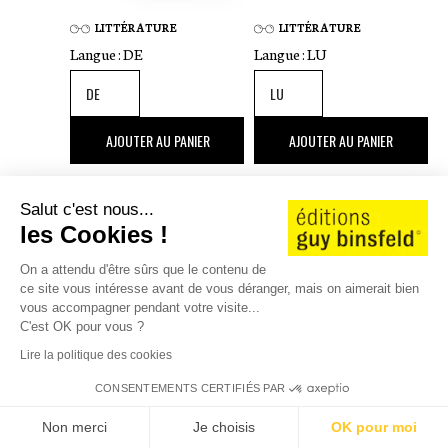
LITTÉRATURE
LITTÉRATURE
Langue :
DE
Langue :
LU
22
,00 €
40
,00 €
AJOUTER AU PANIER
AJOUTER AU PANIER
Salut c'est nous...
les Cookies !
Nora Wagener
Jean-Marie Biwer
|
Serge
Tonnar
On a attendu d'être sûrs que le contenu de
ALLE MEINE FREUNDE
TAO TE KING, BUCH VUM
ce site vous intéresse avant de vous déranger, mais on aimerait bien
WEE
vous accompagner pendant votre visite...
C'est OK pour vous ?
Lire la politique des cookies
CONSENTEMENTS CERTIFIÉS PAR
Non merci
Je choisis
OK pour moi