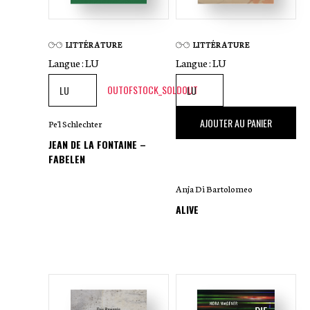
LITTÉRATURE
LITTÉRATURE
Langue :
LU
Langue :
LU
OUTOFSTOCK_SOLDOUT
20
,00 €
AJOUTER AU PANIER
Pe'l Schlechter
JEAN DE LA FONTAINE –
FABELEN
Anja Di Bartolomeo
ALIVE