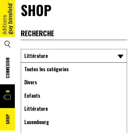
SHOP
ACCUEIL
SEARCH
Littérature
CONNEXION
Toutes les catégories
Divers
PANIER
0
Enfants
Littérature
SHOP
Luxembourg