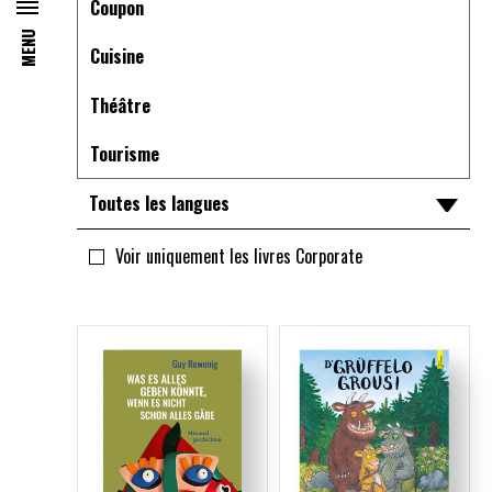
Coupon
MENU
Cuisine
Théâtre
Tourisme
Toutes les langues
Toutes les langues
Voir uniquement les livres Corporate
lu
ml
de
en