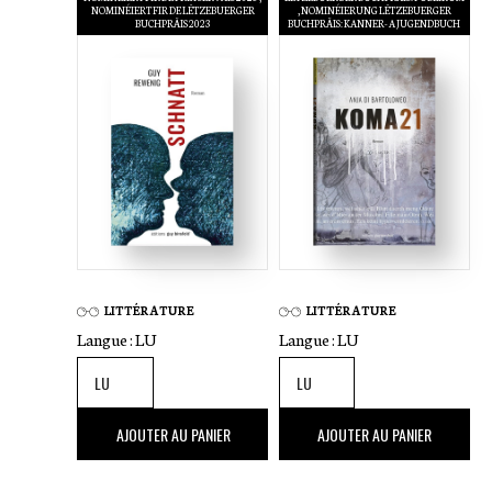
NOMINÉIERT FIR DE LËTZEBUERGER
NOMINÉIERUNG LËTZEBUERGER
BUCHPRÄIS 2023
BUCHPRÄIS: KANNER- A JUGENDBUCH
LITTÉRATURE
LITTÉRATURE
Langue :
LU
Langue :
LU
22
,00 €
20
,00 €
AJOUTER AU PANIER
AJOUTER AU PANIER