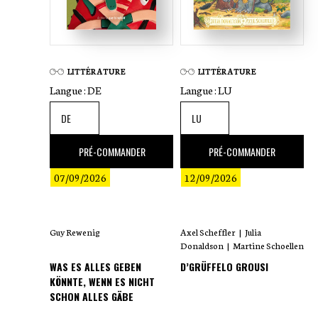
fr
LITTÉRATURE
LITTÉRATURE
Langue :
DE
Langue :
LU
17
,00 €
18
,00 €
PRÉ-COMMANDER
PRÉ-COMMANDER
07/09/2026
12/09/2026
Guy Rewenig
Axel Scheffler
|
Julia
Donaldson
|
Martine Schoellen
WAS ES ALLES GEBEN
D’GRÜFFELO GROUSI
KÖNNTE, WENN ES NICHT
SCHON ALLES GÄBE