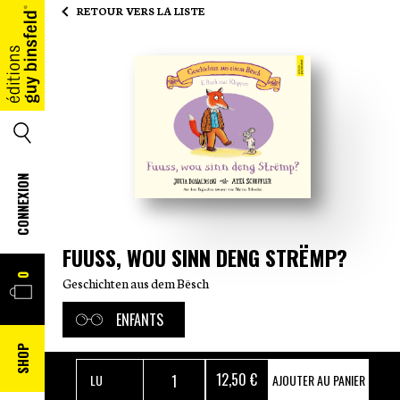
RETOUR VERS LA LISTE
ACCUEIL
SEARCH
CONNEXION
FUUSS, WOU SINN DENG STRËMP?
PANIER
0
Geschichten aus dem Bësch
ENFANTS
SHOP
12
,50 €
AJOUTER AU PANIER