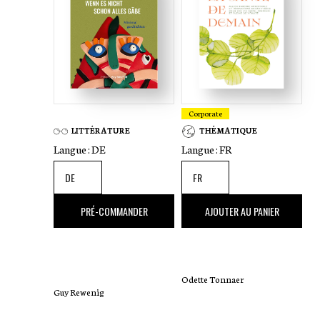
iwwerdroen
Corporate
LITTÉRATURE
THÉMATIQUE
Langue :
DE
Langue :
FR
17
,00 €
25
,00 €
PRÉ-COMMANDER
AJOUTER AU PANIER
Odette Tonnaer
Guy Rewenig