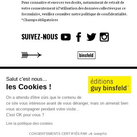
Pour connaître et exercer vos droits, notamment de retrait de
votre consentement à l’utilisation des données collectées par ce
formulaire, veuillez consulter notre politique de confidentialité.
*Champs obligatoires
SUIVEZ-NOUS
AUTEURS
WE LOVE STORIES
Salut c'est nous...
CATALOGUE 25/26
CONTACT
JOBS
SHOP
les Cookies !
©2026 éditions guy binsfeld
On a attendu d'être sûrs que le contenu de
CGV
Mentions légales
Politique de confidentialité
ce site vous intéresse avant de vous déranger, mais on aimerait bien
Politique de cookies
vous accompagner pendant votre visite...
C'est OK pour vous ?
Lire la politique des cookies
CONSENTEMENTS CERTIFIÉS PAR