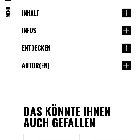
MENU
INHALT
Den Zog, dee gréisste klengen Draach, ass
INFOS
ëmmer äifreg bei der Saach, wann et an der
AUTOR(EN)
Draacheschoul drëm geet, fléien, brëllen
ENTDECKEN
Axel Scheffler
HERAUSGEBER
oder Feier späizen ze léieren. Dobäi bleiwe
Julia Donaldson
-
SPRACHE
kleng Accidenter allerdéngs net aus. Mee
AUTOR(EN)
Martine Schoellen
Luxemburgisch
ISBN
wien ass dat geheimnisvollt klengt
978-99959-42-07-6
ERSCHEINUNGSDATUM
AXEL SCHEFFLER
Meedchen, dat him grad ëmmer dann zu
2016
AUSGABE
Hëllef kënnt? A kann hatt him wierklech
1. Auflage
SEITEN
JULIA DONALDSON
bei där allerschwieregster Aufgab
32
GEWICHT
DAS KÖNNTE IHNEN
weiderhëllefen, nämlech eng Prinzessin ze
514
g
VERARBEITUNG
AUCH GEFALLEN
Gebunden
MARTINE SCHOELLEN
entféieren?
Mat alle Bëlsen, bloe Plazen a senger