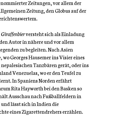
enommierter Zeitungen, vor allem der
llgemeinen Zeitung, den Globus auf der
erichtenswertem.
 Giraffenbier
versteht sich als Einladung
 den Autor in nähere und vor allem
egenden zu begleiten. Nach Asien
e, wo Georges Hausemer ins Visier eines
 nepalesischen Tanzbären gerät, oder ins
land Venezuelas, wo er den Teufel zu
ernt. In Spaniens Norden erfährt
rum Rita Hayworth bei den Basken so
r hält Ausschau nach Fußballfeldern in
und lässt sich in Indien die
hte eines Zigarettendrehers erzählen.