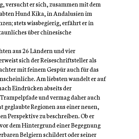
ig, versucht er sich, zusammen mit dem
bten Hund Kika, in Andalusien im
en; stets wissbegierig, erfährt er in
aunliches über chinesische
.
hten aus 26 Ländern und vier
weist sich der Reiseschriftsteller als
chter mit feinem Gespür auch für das
scheinliche. Am liebsten wandelt er auf
nach Eindrücken abseits der
n Trampelpfade und vermag daher auch
t geglaubte Regionen aus einer neuen,
n Perspektive zu beschreiben. Ob er
 vor dem Hintergrund einer Begegnung
erbaren Belgiern schildert oder seiner