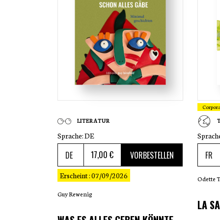
Corpor
LITERATUR
Sprache:
DE
Sprach
17
,00 €
VORBESTELLEN
Erscheint : 07/09/2026
Odette 
Guy Rewenig
LA SA