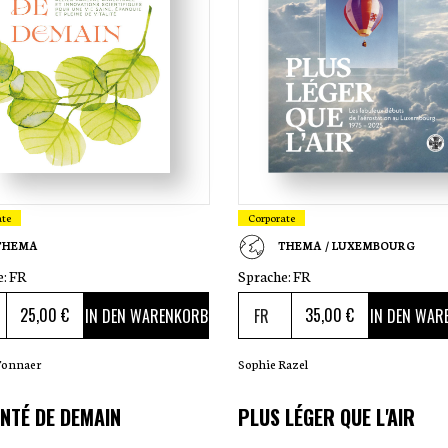
ate
Corporate
THEMA
THEMA / LUXEMBOURG
e:
FR
Sprache:
FR
25
,00 €
35
,00 €
IN DEN WARENKORB
IN DEN WAR
Tonnaer
Sophie Razel
NTÉ DE DEMAIN
PLUS LÉGER QUE L'AIR