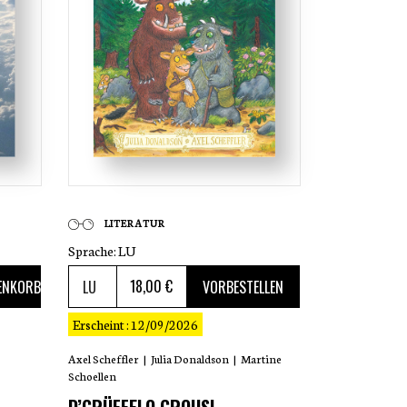
LITERATUR
Sprache:
LU
18
,00 €
ENKORB
VORBESTELLEN
Erscheint : 12/09/2026
Axel Scheffler
|
Julia Donaldson
|
Martine
Schoellen