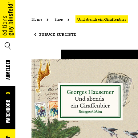
Home
Shop
Und abends ein Giraffenbier
HOME
ZURÜCK ZUR LISTE
SUCHE
ANMELDEN
0
WARENKORB