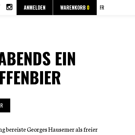
ANMELDEN
WARENKORB
0
FR
ABENDS EIN
FFENBIER
UR
ng bereiste Georges Hausemer als freier