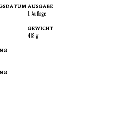
NGSDATUM
AUSGABE
1. Auflage
GEWICHT
418
g
UNG
UNG