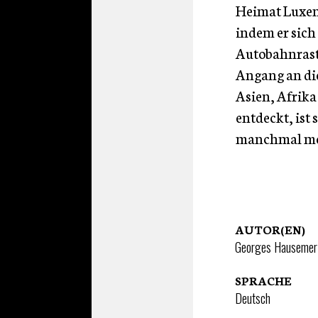
Heimat Luxem
indem er sich 
Autobahnrast
Angang an die
Asien, Afrika
entdeckt, ist 
manchmal me
AUTOR(EN)
Georges Hausemer
SPRACHE
Deutsch