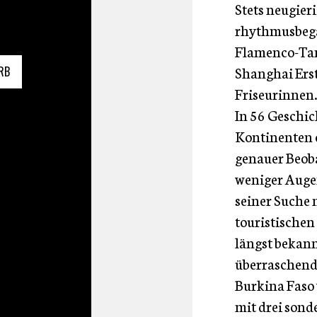
Stets neugier
rhythmusbega
Flamenco-Tanz
Shanghai Erst
RB
Friseurinnen
In 56 Geschic
Kontinenten er
genauer Beoba
weniger Augen
seiner Suche 
touristische
längst bekann
überraschende
Burkina Faso
mit drei sond