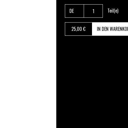
Teil(e)
25
,00 €
IN DEN WARENKO