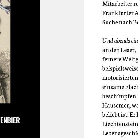
Mitarbeiter r
Frankfurter A
Suche nach B
Und abends ein
an den Leser,
fernere Weltg
beispielsweis
motorisierten
einsame Flach
beschimpfen l
Hausemer, wa
beliebt ist. E
FENBIER
Liechtenstein 
Lebensgeschic