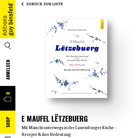
ZURÜCK ZUR LISTE
HOME
SUCHE
ANMELDEN
WARENKORB
0
E MAUFEL LËTZEBUERG
SHOP
Mit Maischi unterwegs in der Luxemburger Küche –
Rezepte & ihre Bedeutung