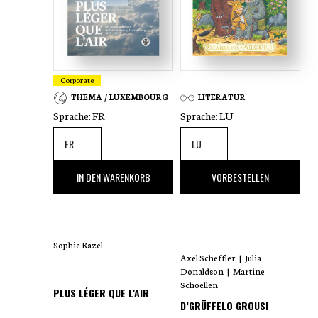
Corporate
THEMA / LUXEMBOURG
LITERATUR
Sprache:
FR
Sprache:
LU
35
,00 €
18
,00 €
IN DEN WARENKORB
VORBESTELLEN
Sophie Razel
Axel Scheffler
|
Julia
Donaldson
|
Martine
Schoellen
PLUS LÉGER QUE L'AIR
D’GRÜFFELO GROUSI