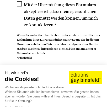
Mit der Übermittlung dieses Formulars
akzeptiere ich, dass meine persönlichen
Daten genutzt werden können, um mich
zu kontaktieren.*
Wenn Sie mehr über Ihre Rechte – insbesondere hinsichtlich der
Rücknahme Ihres Einverständnisses zur Nutzung der in diesem
Dokument erhobenen Daten – erfahren und/oder diese Rechte
ausüben möchten, informieren Sie sich bitte anhand unserer
Datenschutzrichtlinie.
*Pflichtfeld
FOLGEN SIE
Hi, wir sind’s …
die Cookies!
Wir haben abgewartet, ob die Inhalte dieser
Website Sie auch wirklich interessieren, bevor wir Sie gestört haben,
aber wir würden Sie gerne während Ihres Besuchs begleiten… Ist das
AUTOREN
WE LOVE STORIES
KATALOG 25/26
für Sie in Ordnung?