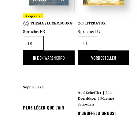
a gefillten Ongerechtegkeete stinn enger
harmonescher Zesummenaarbecht am
Corporate
Wee. Dat gëtt och dem neien Oberleutnant
THEMA / LUXEMBOURG
LITERATUR
mat der Zäit ëmmer méi bewosst.
Sprache:
FR
Sprache:
LU
35
,00 €
18
,00 €
IN DEN WARENKORB
VORBESTELLEN
Sophie Razel
Axel Scheffler
|
Julia
Donaldson
|
Martine
Schoellen
PLUS LÉGER QUE L'AIR
D’GRÜFFELO GROUSI