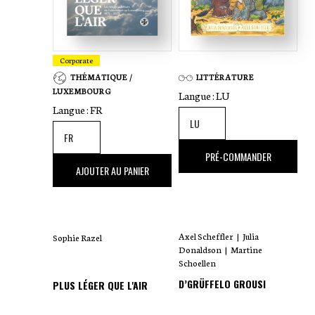
Corporate
THÉMATIQUE /
LITTÉRATURE
LUXEMBOURG
Langue :
LU
Langue :
FR
18
,00 €
PRÉ-COMMANDER
35
,00 €
AJOUTER AU PANIER
Axel Scheffler
|
Julia
Sophie Razel
Donaldson
|
Martine
Schoellen
D’GRÜFFELO GROUSI
PLUS LÉGER QUE L'AIR