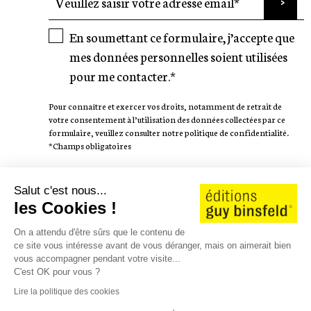
En soumettant ce formulaire, j’accepte que
mes données personnelles soient utilisées
pour me contacter.*
Pour connaître et exercer vos droits, notamment de retrait de
votre consentement à l’utilisation des données collectées par ce
formulaire, veuillez consulter notre politique de confidentialité.
*Champs obligatoires
SUIVEZ-NOUS
Salut c'est nous...
les Cookies !
On a attendu d'être sûrs que le contenu de
ce site vous intéresse avant de vous déranger, mais on aimerait bien
vous accompagner pendant votre visite...
AUTEURS
WE LOVE STORIES
C'est OK pour vous ?
CATALOGUE 25/26
CONTACT
JOBS
SHOP
Lire la politique des cookies