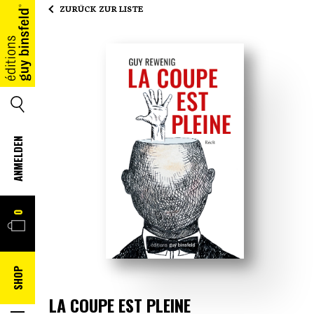
ZURÜCK ZUR LISTE
HOME
SUCHE
ANMELDEN
WARENKORB
0
SHOP
LA COUPE EST PLEINE