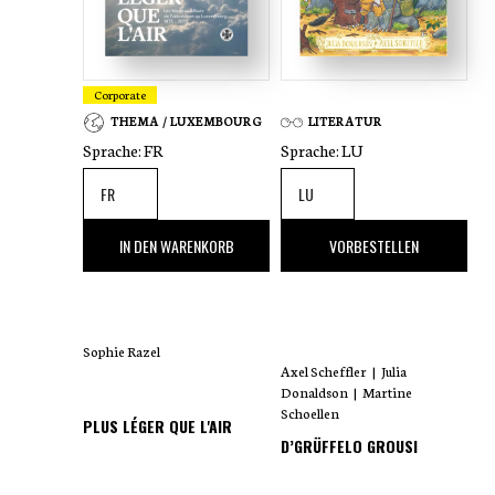
Corporate
THEMA / LUXEMBOURG
LITERATUR
Sprache:
FR
Sprache:
LU
35
,00 €
18
,00 €
IN DEN WARENKORB
VORBESTELLEN
Sophie Razel
Axel Scheffler
|
Julia
Donaldson
|
Martine
Schoellen
PLUS LÉGER QUE L'AIR
D’GRÜFFELO GROUSI