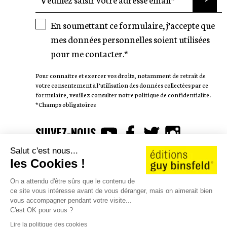
En soumettant ce formulaire, j’accepte que
mes données personnelles soient utilisées
pour me contacter.*
Pour connaître et exercer vos droits, notamment de retrait de
votre consentement à l’utilisation des données collectées par ce
formulaire, veuillez consulter notre politique de confidentialité.
*Champs obligatoires
SUIVEZ-NOUS
Salut c'est nous...
les Cookies !
On a attendu d'être sûrs que le contenu de
ce site vous intéresse avant de vous déranger, mais on aimerait bien
AUTEURS
WE LOVE STORIES
vous accompagner pendant votre visite...
CATALOGUE 25/26
CONTACT
JOBS
SHOP
C'est OK pour vous ?
Lire la politique des cookies
©2026 éditions guy binsfeld