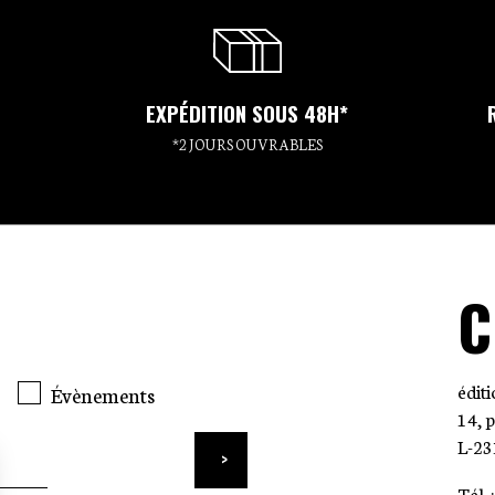
EXPÉDITION SOUS 48H*
*2 JOURS OUVRABLES
C
édit
Évènements
14, 
L-23
Tél. 