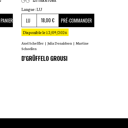
G
LITTÉRATURE
Langue :
LU
18
,00 €
 PANIER
PRÉ-COMMANDER
Disponible le 12/09/2026
Axel Scheffler
|
Julia Donaldson
|
Martine
Schoellen
D’GRÜFFELO GROUSI