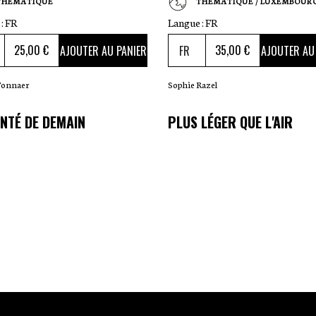
THÉMATIQUE
THÉMATIQUE / LUXEMBOUR
:
FR
Langue :
FR
25
,00 €
35
,00 €
AJOUTER AU PANIER
AJOUTER AU
Tonnaer
Sophie Razel
NTÉ DE DEMAIN
PLUS LÉGER QUE L'AIR