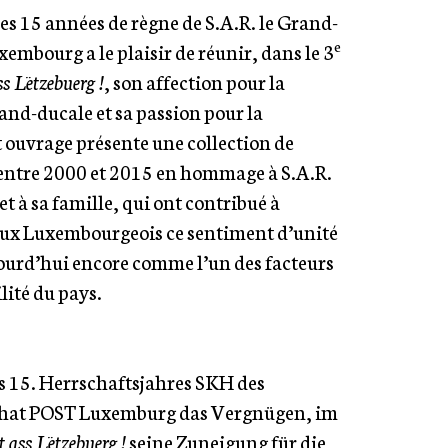
es 15 années de règne de S.A.R. le Grand-
e
embourg a le plaisir de réunir, dans le 3
s Lëtzebuerg !
, son affection pour la
nd-ducale et sa passion pour la
t ouvrage présente une collection de
entre 2000 et 2015 en hommage à S.A.R.
t à sa famille, qui ont contribué à
ux Luxembourgeois ce sentiment d’unité
ourd’hui encore comme l’un des facteurs
ilité du pays.
s 15. Herrschaftsjahres SKH des
hat POST Luxemburg das Vergnügen, im
 ass Lëtzebuerg !
seine Zuneigung für die