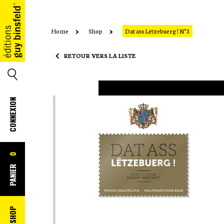
Home
Shop
Dat ass Lëtzebuerg ! N°3
ACCUEIL
RETOUR VERS LA LISTE
SEARCH
CONNEXION
0
PANIER
SHOP