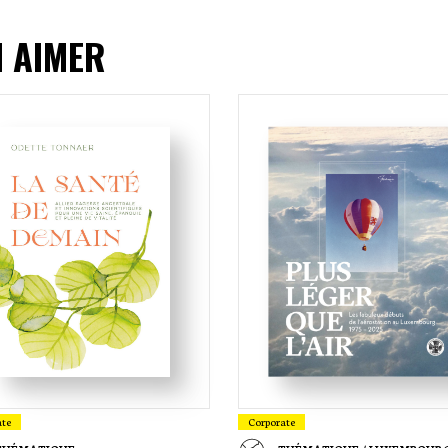
I AIMER
ate
Corporate