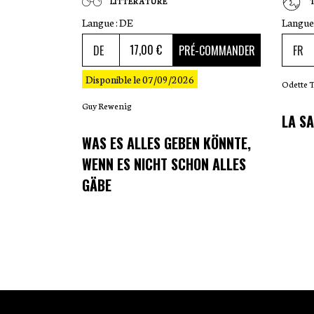
LITTÉRATURE
Langue :
DE
Langue 
17
,00 €
PRÉ-COMMANDER
Disponible le 07/09/2026
Odette 
Guy Rewenig
LA SA
WAS ES ALLES GEBEN KÖNNTE,
WENN ES NICHT SCHON ALLES
GÄBE