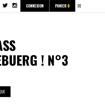
CONNEXION
PANIER
0
DE
ASS
EBUERG ! N°3
QUE