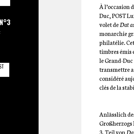
À l’occasion d
Duc, POST Lux
 N°3
volet de
Dat as
t
monarchie gra
philatélie. Ce
timbres émis 
le Grand-Duc e
ST
transmettre a
considéré auj
clés de la stab
Anlässlich de
Großherzogs 
3. Teil von
Dat