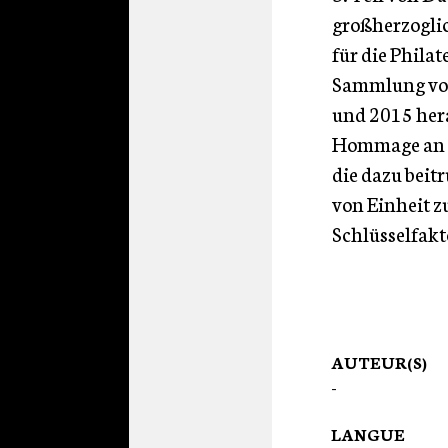
großherzoglic
für die Phila
Sammlung von
und 2015 hera
Hommage an S
die dazu beit
von Einheit zu
Schlüsselfakto
AUTEUR(S)
-
LANGUE