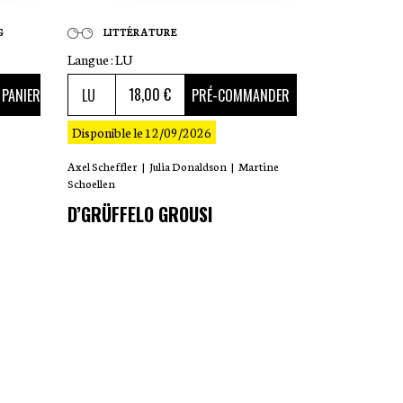
G
LITTÉRATURE
Langue :
LU
18
,00 €
 PANIER
PRÉ-COMMANDER
Disponible le 12/09/2026
Axel Scheffler
|
Julia Donaldson
|
Martine
Schoellen
D’GRÜFFELO GROUSI