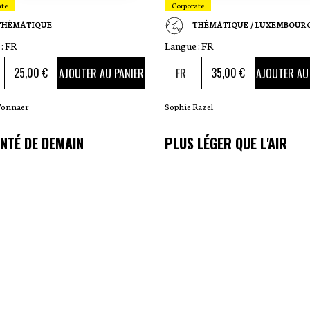
ate
Corporate
THÉMATIQUE
THÉMATIQUE / LUXEMBOUR
:
FR
Langue :
FR
25
,00 €
35
,00 €
AJOUTER AU PANIER
AJOUTER AU
Tonnaer
Sophie Razel
NTÉ DE DEMAIN
PLUS LÉGER QUE L'AIR