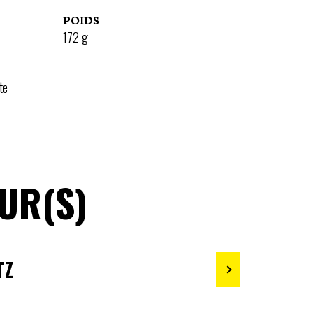
POIDS
172
g
te
UR(S)
TZ