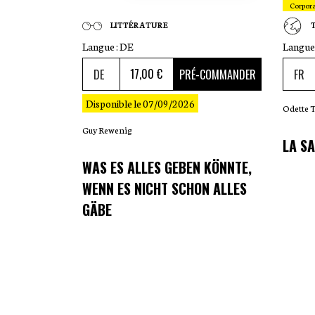
Corpor
LITTÉRATURE
Langue :
DE
Langue 
17
,00 €
PRÉ-COMMANDER
Disponible le 07/09/2026
Odette 
Guy Rewenig
LA SA
WAS ES ALLES GEBEN KÖNNTE,
WENN ES NICHT SCHON ALLES
GÄBE