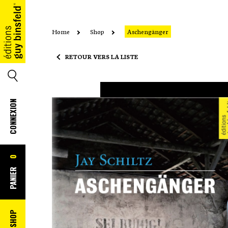
Home
Shop
Aschengänger
ACCUEIL
RETOUR VERS LA LISTE
SEARCH
CONNEXION
0
PANIER
SHOP