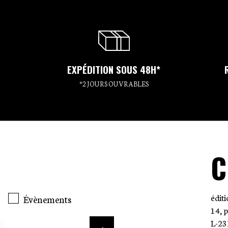
EXPÉDITION SOUS 48H*
*2 JOURS OUVRABLES
C
édit
Évènements
14, 
L-23