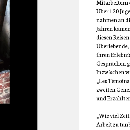
Mitarbeitern 
Über 120 Jug
nahmen an die
Jahren kamen 
diesen Reisen
Überlebende, 
ihren Erlebni
Gesprächen ge
Inzwischen we
„Les Témoins 
zweiten Gener
und Erzählte
„Wie viel Zeit
Arbeit zu tun