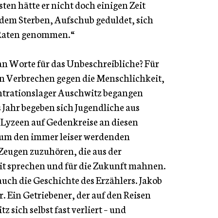
ten hätte er nicht doch einigen Zeit
 dem Sterben, Aufschub geduldet, sich
 Raten genommen.“
n Worte für das Unbeschreibliche? Für
n Verbrechen gegen die Menschlichkeit,
ntrationslager Auschwitz begangen
 Jahr begeben sich Jugendliche aus
Lyzeen auf Gedenkreise an diesen
 um den immer leiser werdenden
eugen zuzuhören, die aus der
t sprechen und für die Zukunft mahnen.
auch die Geschichte des Erzählers. Jakob
 Ein Getriebener, der auf den Reisen
 sich selbst fast verliert – und