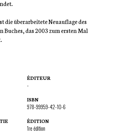
indet.
st die überarbeitete Neuauflage des
n Buches, das 2003 zum ersten Mal
.
ÉDITEUR
-
ISBN
978-99959-42-10-6
TIE
ÉDITION
1re édition