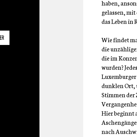
haben, ansons
gelassen, mit
das Leben in
ER
Wie findet ma
die unzählige
die im Konze
wurden? Jedes
Luxemburger 
dunklen Ort,
Stimmen der Z
Vergangenhei
Hier beginnt 
Aschengänger.
nach Auschwitz