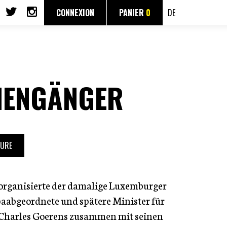
CONNEXION
PANIER
0
DE
HENGÄNGER
TURE
organisierte der damalige Luxemburger
paabgeordnete und spätere Minister für
Charles Goerens zusammen mit seinen