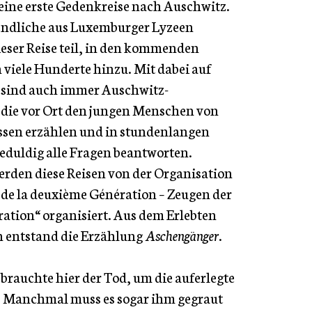
eine erste Gedenkreise nach Auschwitz.
endliche aus Luxemburger Lyzeen
ser Reise teil, in den kommenden
viele Hunderte hinzu. Mit dabei auf
 sind auch immer Auschwitz-
die vor Ort den jungen Menschen von
ssen erzählen und in stundenlangen
duldig alle Fragen beantworten.
rden diese Reisen von der Organisation
de la deuxième Génération – Zeugen der
ation“ organisiert. Aus dem Erlebten
n entstand die Erzählung
Aschengänger
.
 brauchte hier der Tod, um die auferlegte
? Manchmal muss es sogar ihm gegraut