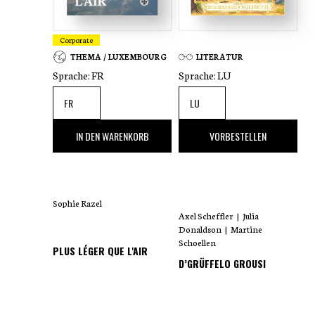
Corporate
THEMA / LUXEMBOURG
LITERATUR
Sprache:
FR
Sprache:
LU
35
,00 €
18
,00 €
IN DEN WARENKORB
VORBESTELLEN
Sophie Razel
Axel Scheffler
|
Julia
Donaldson
|
Martine
Schoellen
PLUS LÉGER QUE L'AIR
D’GRÜFFELO GROUSI