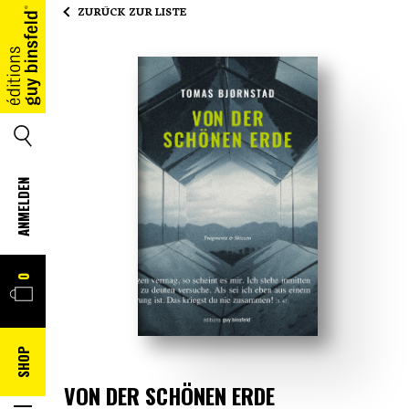
ZURÜCK ZUR LISTE
HOME
SUCHE
ANMELDEN
WARENKORB
0
SHOP
VON DER SCHÖNEN ERDE