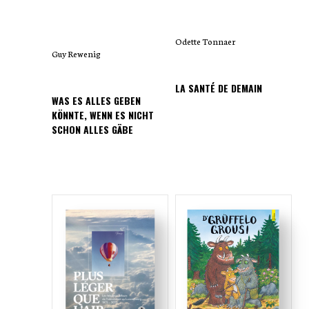
ein Spiel entworfen, bei dem Philosophie
und Trivialliteratur, Drehbuch und
Odette Tonnaer
Werbung, Daten, Zitate und Poesie,
Guy Rewenig
Wahnwitz, skurriler Humor und Groteske
aufeinanderprallen und/oder (je nach
LA SANTÉ DE DEMAIN
WAS ES ALLES GEBEN
Leser) sich zu einem literarischen Gebilde
KÖNNTE, WENN ES NICHT
unterschiedlichster Erzählungen
SCHON ALLES GÄBE
verknüpfen.