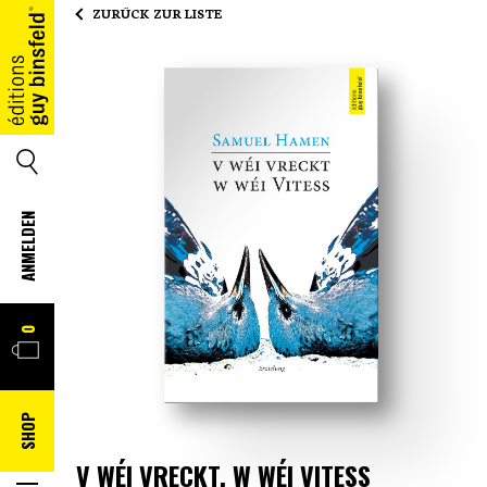
ZURÜCK ZUR LISTE
HOME
SUCHE
ANMELDEN
WARENKORB
0
SHOP
V WÉI VRECKT, W WÉI VITESS