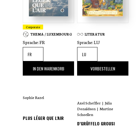
Corporate
THEMA / LUXEMBOURG
LITERATUR
Sprache:
FR
Sprache:
LU
35
,00 €
18
,00 €
IN DEN WARENKORB
VORBESTELLEN
Sophie Razel
Axel Scheffler
|
Julia
Donaldson
|
Martine
Schoellen
PLUS LÉGER QUE L'AIR
D’GRÜFFELO GROUSI