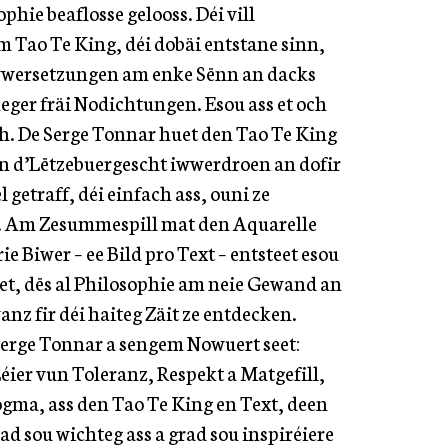
phie beaflosse gelooss. Déi vill
 Tao Te King, déi dobäi entstane sinn,
Iwwersetzungen am enke Sënn an dacks
eger fräi Nodichtungen. Esou ass et och
. De Serge Tonnar huet den Tao Te King
an d’Lëtzebuergescht iwwerdroen an dofir
getraff, déi einfach ass, ouni ze
. Am Zesummespill mat den Aquarelle
 Biwer – ee Bild pro Text – entsteet esou
t, dës al Philosophie am neie Gewand an
anz fir déi haiteg Zäit ze entdecken.
Serge Tonnar a sengem Nowuert seet:
éier vun Toleranz, Respekt a Matgefill,
Dogma, ass den Tao Te King en Text, deen
ad sou wichteg ass a grad sou inspiréiere