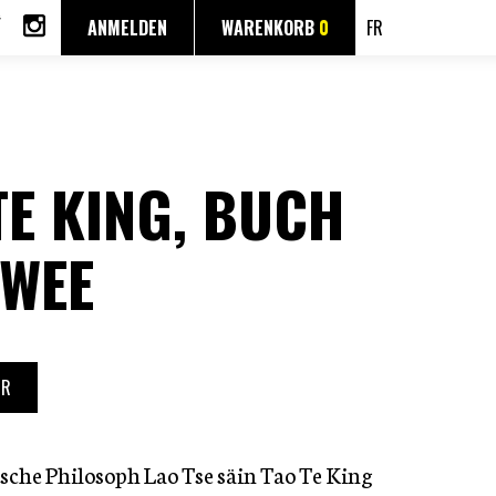
ANMELDEN
WARENKORB
0
FR
TE KING, BUCH
WEE
UR
che Philosoph Lao Tse säin Tao Te King