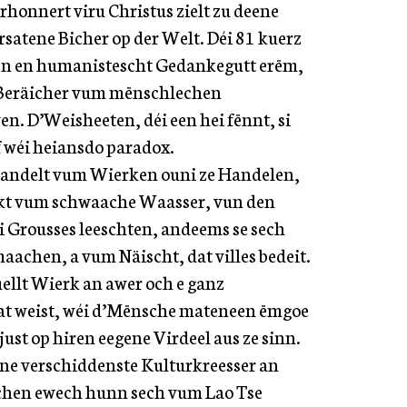
rhonnert viru Christus zielt zu deene
atene Bicher op der Welt. Déi 81 kuerz
len en humanistescht Gedankegutt erëm,
e Beräicher vum mënschlechen
. D’Weisheeten, déi een hei fënnt, si
 wéi heiansdo paradox.
handelt vum Wierken ouni ze Handelen,
rkt vum schwaache Waasser, vun den
i Grousses leeschten, andeems se sech
aachen, a vum Näischt, dat villes bedeit.
tuellt Wierk an awer och e ganz
at weist, wéi d’Mënsche mateneen ëmgoe
ust op hiren eegene Virdeel aus ze sinn.
ene verschiddenste Kulturkreesser an
chen ewech hunn sech vum Lao Tse