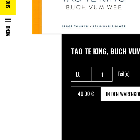
SHOP
MENU
TAO TE KING, BUCH VU
Teil(e)
40
,00 €
IN DEN WARENKO