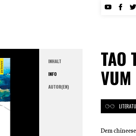
TAO 
INHALT
VUM 
INFO
AUTOR(EN)
LITERAT
Dem chineeses