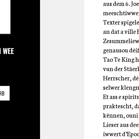
aus dem 6. Joe
meeschtiwwers
Texter spige
an dat a vill
Zesummeliewen
genausou déif
M WEE
Tao Te King 
vun der Stäe
Herrscher, dé
selwer klengm
RB
Et ass e spiri
praktescht, d
kënnen, ouni j
Lieser aus de
iwwert d’Epo