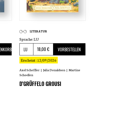
LITERATUR
Sprache:
LU
18
,00 €
ENKORB
VORBESTELLEN
Erscheint : 12/09/2026
Axel Scheffler
|
Julia Donaldson
|
Martine
Schoellen
D’GRÜFFELO GROUSI