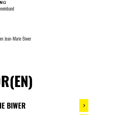
UNG
eneinband
G
um Jean-Marie Biwer
R(EN)
IE BIWER