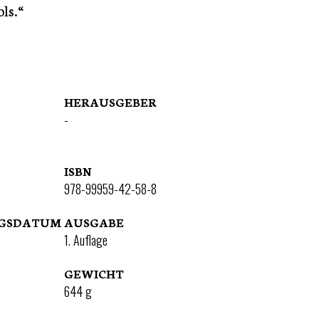
ls.“
HERAUSGEBER
-
ISBN
978-99959-42-58-8
NGSDATUM
AUSGABE
1. Auflage
GEWICHT
644
g