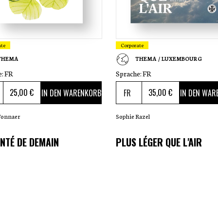
ate
Corporate
THEMA
THEMA / LUXEMBOURG
e:
FR
Sprache:
FR
25
,00 €
35
,00 €
IN DEN WARENKORB
IN DEN WAR
Tonnaer
Sophie Razel
NTÉ DE DEMAIN
PLUS LÉGER QUE L'AIR