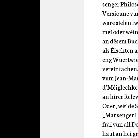
senger Philoso
Versioune vum
ware sielen 
méi oder wéin
an dësem Buch
als Éischten 
eng Wuertwiel 
vereinfachen
vum Jean-Marie
d’Méiglechkee
an hirer Relev
Oder, wéi de 
„Mat senger L
fräi vun all 
haut an hei gr