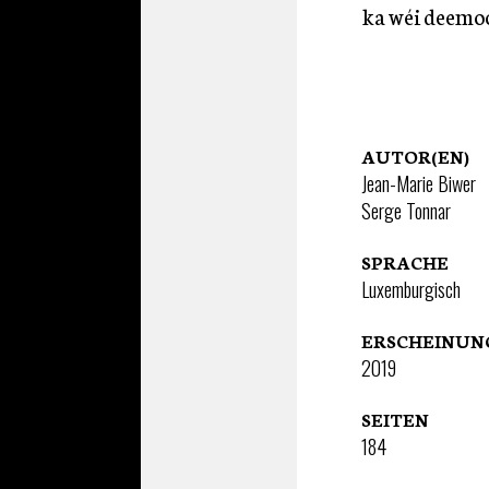
ka wéi deemoo
AUTOR(EN)
Jean-Marie Biwer
Serge Tonnar
SPRACHE
Luxemburgisch
ERSCHEINU
2019
SEITEN
184