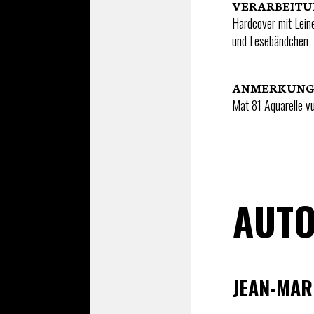
VERARBEIT
Hardcover mit Lein
und Lesebändchen
ANMERKUN
Mat 81 Aquarelle v
AUTO
JEAN-MAR