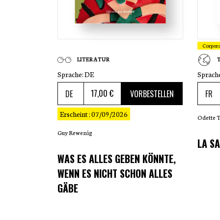
Corpor
LITERATUR
Sprache:
DE
Sprach
17
,00 €
VORBESTELLEN
Erscheint : 07/09/2026
Odette 
Guy Rewenig
LA SA
WAS ES ALLES GEBEN KÖNNTE,
WENN ES NICHT SCHON ALLES
GÄBE