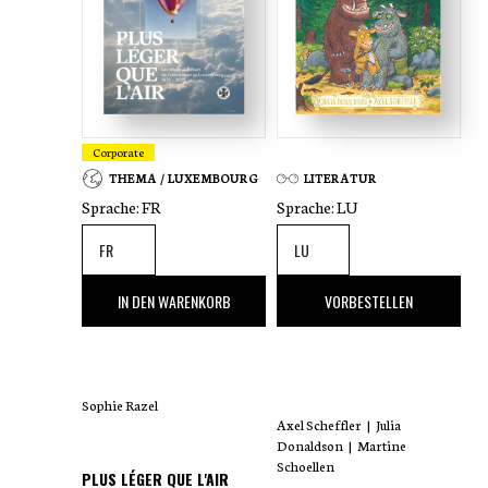
Corporate
THEMA / LUXEMBOURG
LITERATUR
Sprache:
FR
Sprache:
LU
35
,00 €
18
,00 €
IN DEN WARENKORB
VORBESTELLEN
Sophie Razel
Axel Scheffler
|
Julia
Donaldson
|
Martine
Schoellen
PLUS LÉGER QUE L'AIR