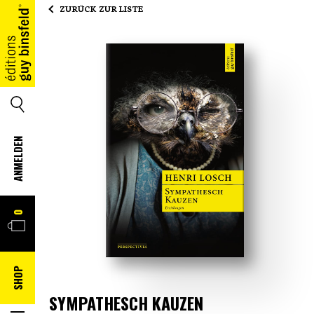
ZURÜCK ZUR LISTE
HOME
SUCHE
ANMELDEN
WARENKORB
0
SHOP
SYMPATHESCH KAUZEN