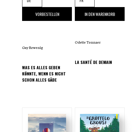
Net alles ass wouer, wat iwwert se
geschriwwe gëtt, munches ass dobäi
17
,00 €
25
,00 €
VORBESTELLEN
IN DEN WARENKORB
gedicht, mee all Geschicht huet hir ganz
eege Wourecht.
Odette Tonnaer
Loosst Iech op en Neits vum Henri Losch
Guy Rewenig
an d’Vergaangenheet féieren a loosst Är
LA SANTÉ DE DEMAIN
eegen Erënnerungen opliewen.
WAS ES ALLES GEBEN
KÖNNTE, WENN ES NICHT
SCHON ALLES GÄBE