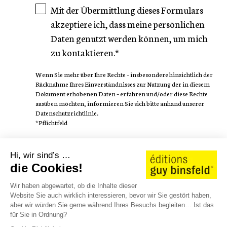
Mit der Übermittlung dieses Formulars
akzeptiere ich, dass meine persönlichen
Daten genutzt werden können, um mich
zu kontaktieren.*
Wenn Sie mehr über Ihre Rechte – insbesondere hinsichtlich der
Rücknahme Ihres Einverständnisses zur Nutzung der in diesem
Dokument erhobenen Daten – erfahren und/oder diese Rechte
ausüben möchten, informieren Sie sich bitte anhand unserer
Datenschutzrichtlinie.
*Pflichtfeld
FOLGEN SIE
Hi, wir sind’s …
die Cookies!
Wir haben abgewartet, ob die Inhalte dieser
Website Sie auch wirklich interessieren, bevor wir Sie gestört haben,
aber wir würden Sie gerne während Ihres Besuchs begleiten… Ist das
AUTOREN
WE LOVE STORIES
KATALOG 25/26
für Sie in Ordnung?