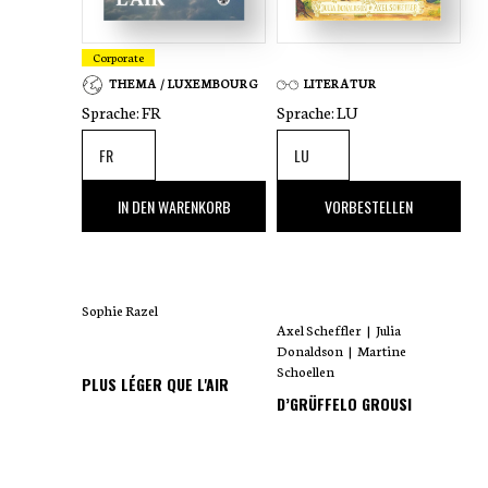
Corporate
THEMA / LUXEMBOURG
LITERATUR
Sprache:
FR
Sprache:
LU
35
,00 €
18
,00 €
IN DEN WARENKORB
VORBESTELLEN
Sophie Razel
Axel Scheffler
|
Julia
Donaldson
|
Martine
Schoellen
PLUS LÉGER QUE L'AIR
D’GRÜFFELO GROUSI