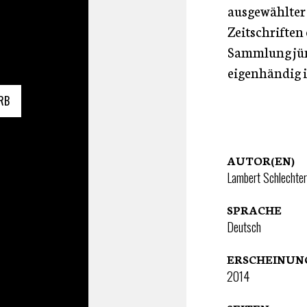
ausgewählter 
Zeitschriften 
Sammlung jün
eigenhändig i
RB
AUTOR(EN)
Lambert Schlechter
SPRACHE
Deutsch
ERSCHEINU
2014