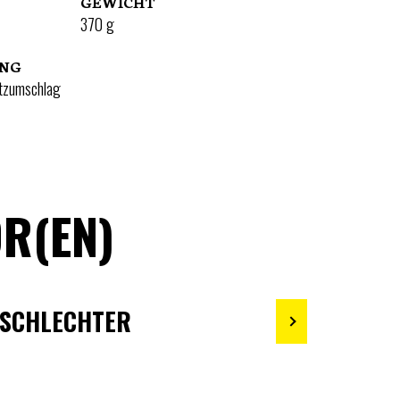
GEWICHT
370
g
UNG
tzumschlag
R(EN)
 SCHLECHTER