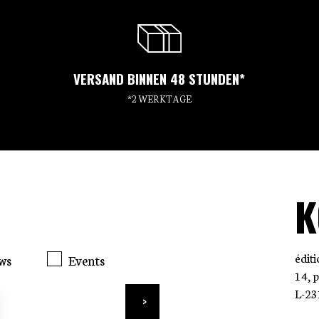
VERSAND BINNEN 48 STUNDEN*
*2 WERKTAGE
K
édit
ws
Events
14, 
L-23