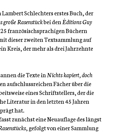
 Lambert Schlechters erstes Buch, der
s große Rasenstück
bei den
Éditions Guy
 25 französischsprachigen Büchern
 mit dieser zweiten Textsammlung auf
in Kreis, der mehr als drei Jahrzehnte
nnen die Texte in
Nichts kapiert, doch
en aufschlussreichen Fächer über die
itsweise eines Schriftstellers, der die
e Literatur in den letzten 45 Jahren
prägt hat.
sst zunächst eine Neuauflage des längst
Rasenstücks
, gefolgt von einer Sammlung