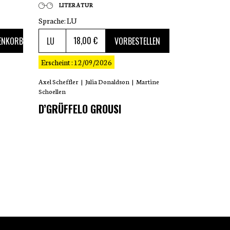
LITERATUR
Sprache:
LU
18
,00 €
ENKORB
VORBESTELLEN
Erscheint : 12/09/2026
Axel Scheffler
|
Julia Donaldson
|
Martine
Schoellen
D’GRÜFFELO GROUSI