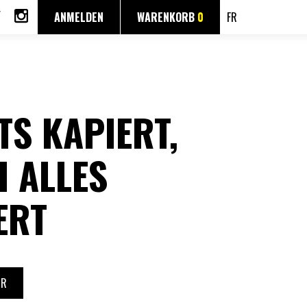
ANMELDEN
WARENKORB
0
FR
TS KAPIERT,
 ALLES
ERT
UR