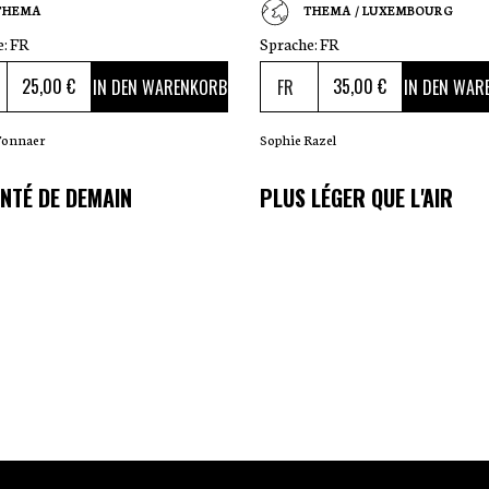
THEMA
THEMA / LUXEMBOURG
e:
FR
Sprache:
FR
25
,00 €
35
,00 €
IN DEN WARENKORB
IN DEN WAR
Tonnaer
Sophie Razel
NTÉ DE DEMAIN
PLUS LÉGER QUE L'AIR