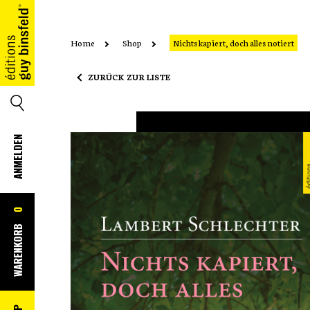
Home
Shop
Nichts kapiert, doch alles notiert
HOME
ZURÜCK ZUR LISTE
SUCHE
ANMELDEN
0
WARENKORB