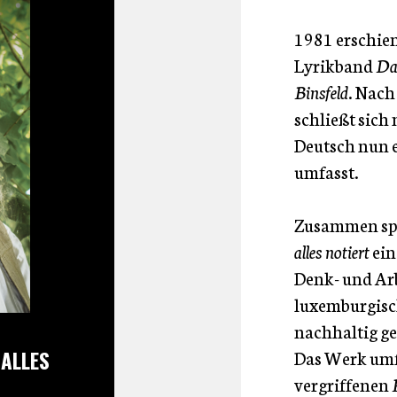
1981 erschien
Lyrikband
Da
Binsfeld
. Nach
schließt sich
Deutsch nun e
umfasst.
Zusammen spa
alles notiert
ein
Denk- und Arbe
luxemburgisch
nachhaltig ge
Das Werk umfa
 ALLES
vergriffenen