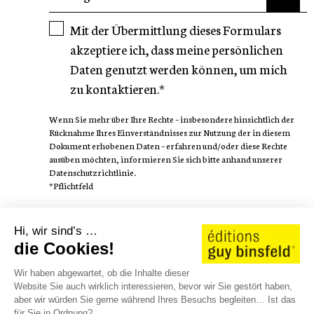
Mit der Übermittlung dieses Formulars
akzeptiere ich, dass meine persönlichen
Daten genutzt werden können, um mich
zu kontaktieren.*
Wenn Sie mehr über Ihre Rechte – insbesondere hinsichtlich der
Rücknahme Ihres Einverständnisses zur Nutzung der in diesem
Dokument erhobenen Daten – erfahren und/oder diese Rechte
ausüben möchten, informieren Sie sich bitte anhand unserer
Datenschutzrichtlinie.
*Pflichtfeld
FOLGEN SIE
Hi, wir sind’s …
die Cookies!
Wir haben abgewartet, ob die Inhalte dieser
Website Sie auch wirklich interessieren, bevor wir Sie gestört haben,
aber wir würden Sie gerne während Ihres Besuchs begleiten… Ist das
AUTOREN
WE LOVE STORIES
KATALOG 25/26
für Sie in Ordnung?