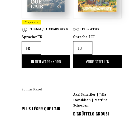
Corporate
THEMA / LUXEMBOURG
LITERATUR
Sprache:
FR
Sprache:
LU
35
,00 €
18
,00 €
IN DEN WARENKORB
VORBESTELLEN
Sophie Razel
Axel Scheffler
|
Julia
Donaldson
|
Martine
Schoellen
PLUS LÉGER QUE L'AIR
D’GRÜFFELO GROUSI