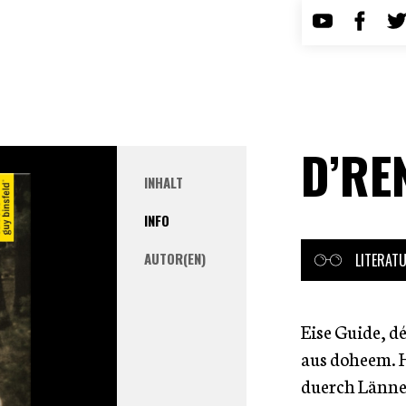
D’RE
INHALT
INFO
AUTOR(EN)
LITERAT
Eise Guide, dé
aus doheem. H
duerch Länne