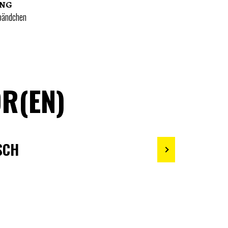
UNG
bändchen
R(EN)
SCH