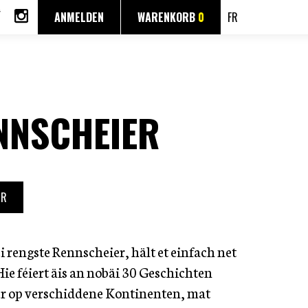
ANMELDEN
WARENKORB
0
FR
NNSCHEIER
UR
i rengste Rennscheier, hält et einfach net
ie féiert äis an nobäi 30 Geschichten
r op verschiddene Kontinenten, mat