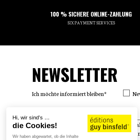
100 % SICHERE ONLINE-ZAHLUNG
SIX PAYMENT SERVICES
NEWSLETTER
Ich möchte informiert bleiben*
Ne
Hi, wir sind’s …
Mit der Übermittlung dieses Formulars ak
die Cookies!
persönlichen Daten genutzt werden kön
Wir haben abgewartet, ob die Inhalte