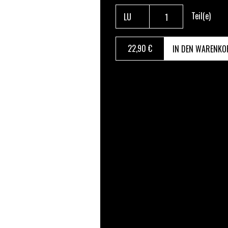
Teil(e)
22
,90 €
IN DEN WARENKO