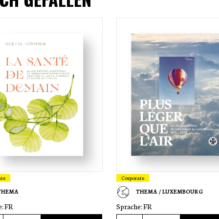
ate
Corporate
THEMA
THEMA / LUXEMBOURG
e:
FR
Sprache:
FR