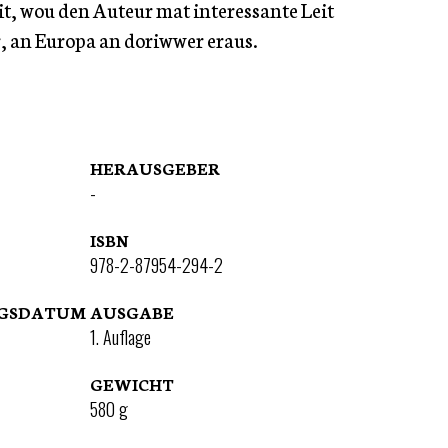
it, wou den Auteur mat interessante Leit
 an Europa an doriwwer eraus.
HERAUSGEBER
-
ISBN
978-2-87954-294-2
NGSDATUM
AUSGABE
1. Auflage
GEWICHT
580
g