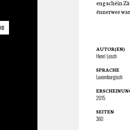
eng schéin Zä
ënnerwee war,
RB
AUTOR(EN)
Henri Losch
SPRACHE
Luxemburgisch
ERSCHEINU
2015
SEITEN
360