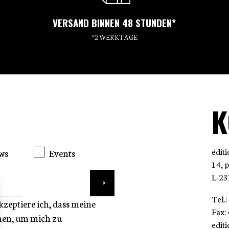
VERSAND BINNEN 48 STUNDEN*
*2 WERKTAGE
K
édit
ws
Events
14, 
L-23
Tel.
zeptiere ich, dass meine
Fax:
nen, um mich zu
edit