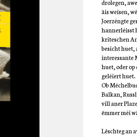
drolegen, aw
äis weisen, w
Joerzéngte ge
hannerléisst 
kriteschen An
besicht huet,
interessante 
huet, oder op
geléiert huet.
Ob Méchelbuch
Balkan, Russl
vill aner Plaz
ëmmer méi wä
Lëschteg an 