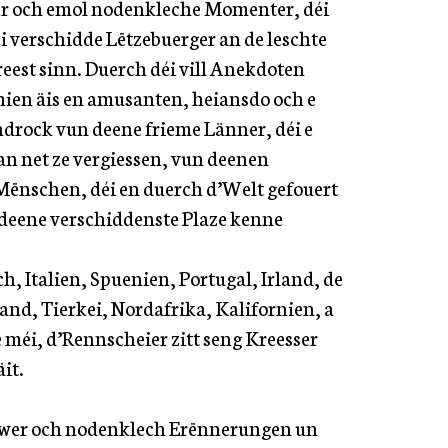
er och emol nodenkleche Momenter, déi
éi verschidde Lëtzebuerger an de leschte
reest sinn. Duerch déi vill Anekdoten
hien äis en amusanten, heiansdo och e
drock vun deene frieme Länner, déi e
 an net ze vergiessen, vun deenen
Mënschen, déi en duerch d’Welt gefouert
 deene verschiddenste Plaze kenne
, Italien, Spuenien, Portugal, Irland, de
and, Tierkei, Nordafrika, Kalifornien, a
e méi, d’Rennscheier zitt seng Kreesser
it.
awer och nodenklech Erënnerungen un