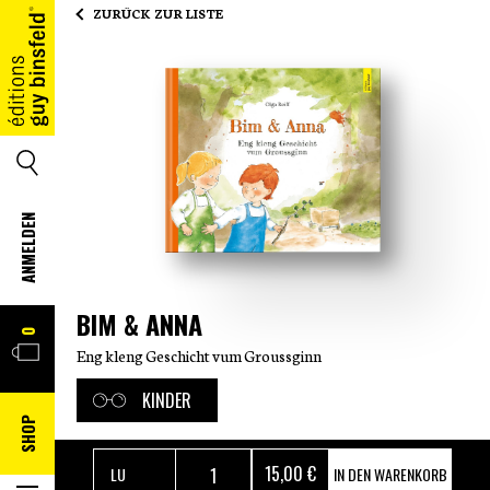
ZURÜCK ZUR LISTE
HOME
SUCHE
ANMELDEN
WARENKORB
BIM & ANNA
0
Eng kleng Geschicht vum Groussginn
KINDER
SHOP
15
,00 €
IN DEN WARENKORB