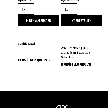
35
,00 €
18
,00 €
IN DEN WARENKORB
VORBESTELLEN
Sophie Razel
Axel Scheffler
|
Julia
Donaldson
|
Martine
Schoellen
PLUS LÉGER QUE L'AIR
D’GRÜFFELO GROUSI