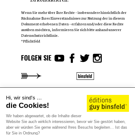
Wenn Sie mehr über Ihre Rechte – insbesondere hinsichtlich der
Rücknahme Ihres Einverständnisses zur Nutzung der in diesem
Dokument erhobenen Daten – erfahren und/oder diese Rechte
ausüben möchten, informieren Sie sich bitte anhand unserer
Datenschutzrichtlinie.
*Pflichtfeld
FOLGEN SIE
AUTOREN
WE LOVE STORIES
KATALOG 25/26
Hi, wir sind’s …
KONTAKT
JOBS
SHOP
die Cookies!
©2026 éditions guy binsfeld
Wir haben abgewartet, ob die Inhalte dieser
AGB
Rechtliche Hinweise
Datenschutzrichtlinie
Website Sie auch wirklich interessieren, bevor wir Sie gestört haben,
Cookie-Richtlinie
aber wir würden Sie gerne während Ihres Besuchs begleiten… Ist das
für Sie in Ordnung?