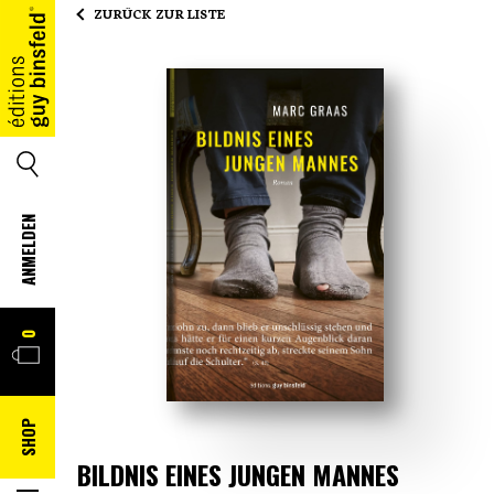
ZURÜCK ZUR LISTE
HOME
SUCHE
ANMELDEN
WARENKORB
0
SHOP
BILDNIS EINES JUNGEN MANNES