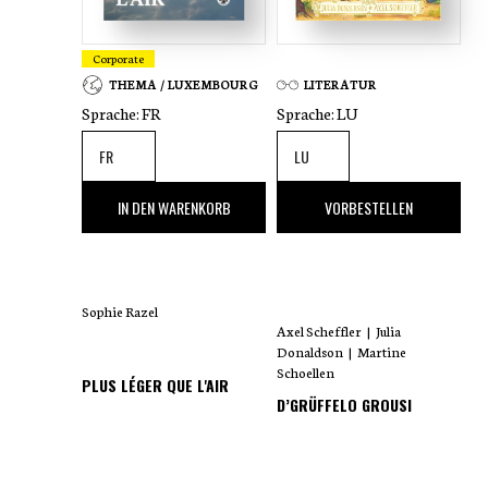
Corporate
THEMA / LUXEMBOURG
LITERATUR
Sprache:
FR
Sprache:
LU
35
,00 €
18
,00 €
IN DEN WARENKORB
VORBESTELLEN
Sophie Razel
Axel Scheffler
|
Julia
Donaldson
|
Martine
Schoellen
PLUS LÉGER QUE L'AIR
D’GRÜFFELO GROUSI