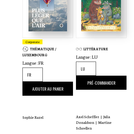
Corporate
THÉMATIQUE /
LITTÉRATURE
LUXEMBOURG
Langue :
LU
Langue :
FR
18
,00 €
PRÉ-COMMANDER
35
,00 €
AJOUTER AU PANIER
Axel Scheffler
|
Julia
Sophie Razel
Donaldson
|
Martine
Schoellen