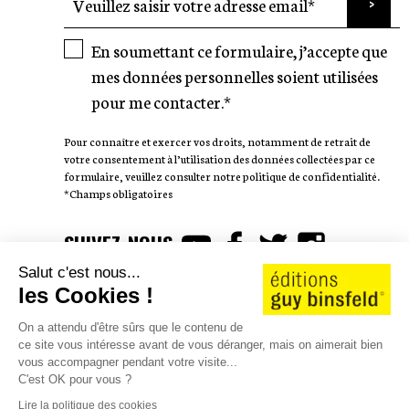
En soumettant ce formulaire, j’accepte que
mes données personnelles soient utilisées
pour me contacter.*
Pour connaître et exercer vos droits, notamment de retrait de
votre consentement à l’utilisation des données collectées par ce
formulaire, veuillez consulter notre politique de confidentialité.
*Champs obligatoires
SUIVEZ-NOUS
Salut c'est nous...
les Cookies !
On a attendu d'être sûrs que le contenu de
ce site vous intéresse avant de vous déranger, mais on aimerait bien
AUTEURS
WE LOVE STORIES
vous accompagner pendant votre visite...
CATALOGUE 25/26
CONTACT
JOBS
SHOP
C'est OK pour vous ?
Lire la politique des cookies