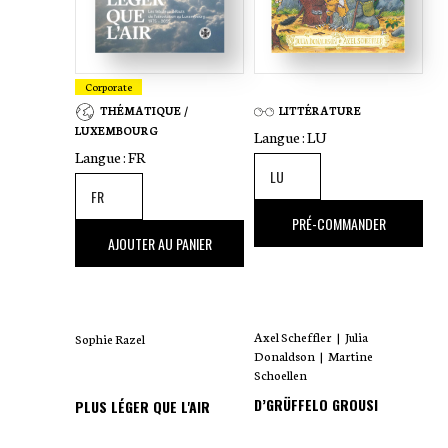
Jaspers selbst einer perfekt
durchorganisierten Gruppenreise, für
viele der touristische „worst case“
Corporate
schlechthin, durchaus sympathische Züge
THÉMATIQUE /
LITTÉRATURE
abzugewinnen.
LUXEMBOURG
Langue :
LU
Langue :
FR
18
,00 €
PRÉ-COMMANDER
35
,00 €
AJOUTER AU PANIER
Axel Scheffler
|
Julia
Sophie Razel
Donaldson
|
Martine
Schoellen
D’GRÜFFELO GROUSI
PLUS LÉGER QUE L'AIR