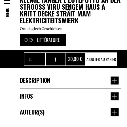
STROOSS VIRU SENGEM HAUS A
MENU
KRITT DÉCKE STRÄIT MAM
ELEKTRICITÉITSWIERK
Onméiglech Geschichten
LITTÉRATURE
20
,00 €
AJOUTER AU PANIER
DESCRIPTION
Onméiglech si meeschtens
INFOS
d’Liewensëmstänn, mat deenen
AUTEUR(S)
d’Personnagen an d’Figure sech
AUTEUR(S)
Guy Rewenig
ÉDITEUR
erëmklappe mussen. Dat féiert dacks zu
-
LANGUE
klengkaréiertem Gestruewels a Gestreits,