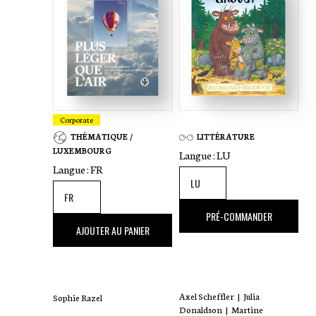
Corporate
THÉMATIQUE /
LITTÉRATURE
LUXEMBOURG
Langue :
LU
Langue :
FR
18
,00 €
PRÉ-COMMANDER
35
,00 €
AJOUTER AU PANIER
Axel Scheffler
|
Julia
Sophie Razel
Donaldson
|
Martine