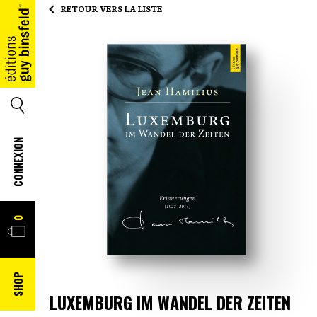
RETOUR VERS LA LISTE
ACCUEIL
SEARCH
CONNEXION
PANIER
0
SHOP
LUXEMBURG IM WANDEL DER ZEITEN