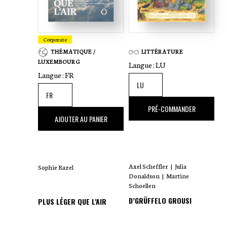
Corporate
THÉMATIQUE /
LITTÉRATURE
LUXEMBOURG
Langue :
LU
Langue :
FR
18
,00 €
PRÉ-COMMANDER
35
,00 €
AJOUTER AU PANIER
Axel Scheffler
|
Julia
Sophie Razel
Donaldson
|
Martine
Schoellen
D’GRÜFFELO GROUSI
PLUS LÉGER QUE L'AIR