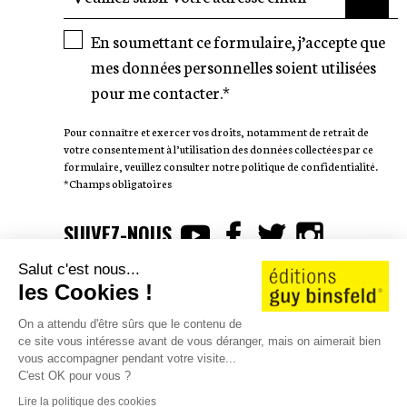
En soumettant ce formulaire, j’accepte que
mes données personnelles soient utilisées
pour me contacter.*
Pour connaître et exercer vos droits, notamment de retrait de
votre consentement à l’utilisation des données collectées par ce
formulaire, veuillez consulter notre politique de confidentialité.
*Champs obligatoires
SUIVEZ-NOUS
Salut c'est nous...
les Cookies !
On a attendu d'être sûrs que le contenu de
ce site vous intéresse avant de vous déranger, mais on aimerait bien
AUTEURS
WE LOVE STORIES
vous accompagner pendant votre visite...
CATALOGUE 25/26
CONTACT
JOBS
SHOP
C'est OK pour vous ?
©2026 éditions guy binsfeld
Lire la politique des cookies