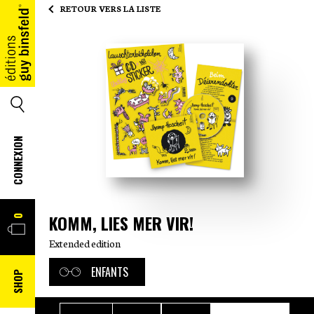
RETOUR VERS LA LISTE
ACCUEIL
SEARCH
CONNEXION
PANIER
KOMM, LIES MER VIR!
0
Extended edition
ENFANTS
SHOP