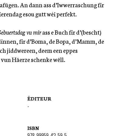
afügen. An dann ass d’Iwwerraschung fir
ierendag esou gutt wéi perfekt.
Gebuertsdag vu mir
ass e Buch fir d’(bescht)
dinnen, fir d’Boma, de Bopa, d’Mamm, de
ch jiddwereen, deem een eppes
 vun Häerze schenke wëll.
ÉDITEUR
-
ISBN
978-99959-42-59-5