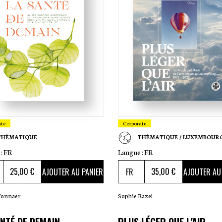
ate
Corporate
THÉMATIQUE
THÉMATIQUE / LUXEMBOUR
:
FR
Langue :
FR
25
,00 €
35
,00 €
AJOUTER AU PANIER
AJOUTER AU
Tonnaer
Sophie Razel