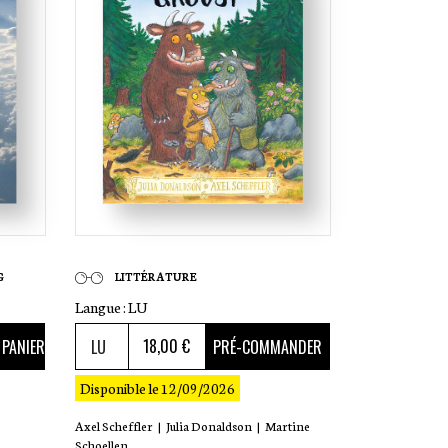
G
LITTÉRATURE
Langue :
LU
18
,00 €
 PANIER
PRÉ-COMMANDER
Disponible le 12/09/2026
Axel Scheffler
|
Julia Donaldson
|
Martine
Schoellen