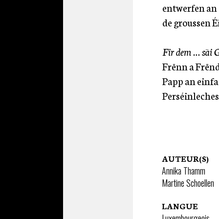
entwerfen an 
de groussen É
Fir dem … säi 
Frënn a Frën
Papp an einfa
Perséinleches
AUTEUR(S)
Annika Thamm
Martine Schoellen
LANGUE
Luxembourgeois