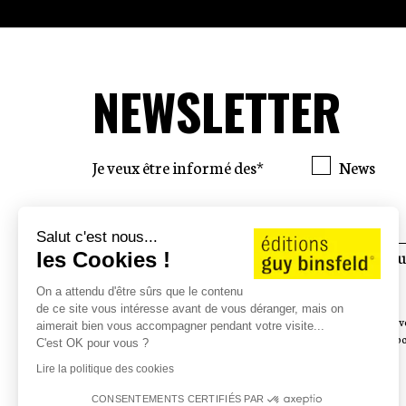
NEWSLETTER
Je veux être informé des*
News
Salut c'est nous...
En soumettant ce formulaire, j’accepte q
les Cookies !
soient utilisées pour me contacter.*
On a attendu d'être sûrs que le contenu
de ce site vous intéresse avant de vous déranger, mais on
Pour connaître et exercer vos droits, notamment de retrait de v
aimerait bien vous accompagner pendant votre visite...
données collectées par ce formulaire, veuillez consulter notre po
C'est OK pour vous ?
*Champs obligatoires
Lire la politique des cookies
CONSENTEMENTS CERTIFIÉS PAR