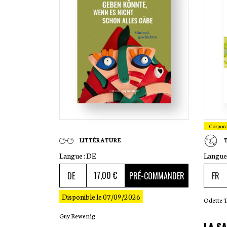
Corpor
LITTÉRATURE
Langue :
DE
Langue 
17
,00 €
PRÉ-COMMANDER
Disponible le 07/09/2026
Odette 
Guy Rewenig