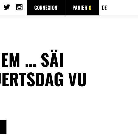
CONNEXION
PANIER
0
DE
DEM … SÄI
ERTSDAG VU