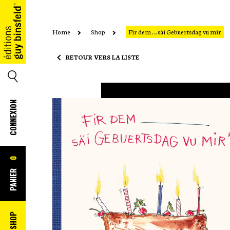
Home
Shop
Fir dem … säi Gebuertsdag vu mir
ACCUEIL
RETOUR VERS LA LISTE
SEARCH
CONNEXION
0
PANIER
SHOP