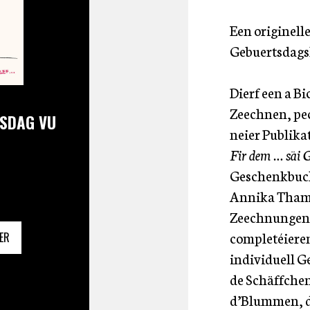
Een originell
Gebuertsdags
Dierf een a Bi
Zeechnen, pec
TSDAG VU
neier Publika
Fir dem … säi 
Geschenkbuch
Annika Thamm.
Zeechnungen 
completéiere
ER
individuell Ge
de Schäffchen
d’Blummen, de