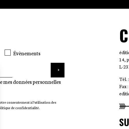
C
édit
Évènements
14, 
L-23
Tél. 
ue mes données personnelles
Fax 
edit
otre consentement à l’utilisation des
litique de confidentialité.
SU