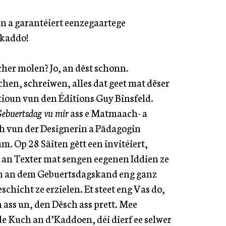
en a garantéiert eenzegaartege
kaddo!
cher molen? Jo, an dëst schonn.
hen, schreiwen, alles dat geet mat dëser
tioun vun den Éditions Guy Binsfeld.
Gebuertsdag vu mir
ass e Matmaach- a
 vun der Designerin a Pädagogin
 Op 28 Säiten gëtt een invitéiert,
an Texter mat sengen eegenen Iddien ze
n an dem Gebuertsdagskand eng ganz
schicht ze erzielen. Et steet eng Vas do,
 ass un, den Dësch ass prett. Mee
 Kuch an d’Kaddoen, déi dierf ee selwer