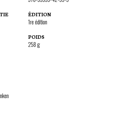
TIE
ÉDITION
1re édition
POIDS
258
g
enken