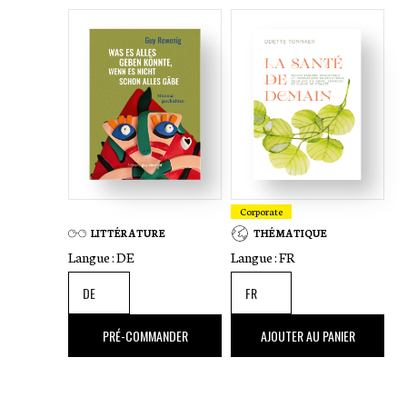
Relié avec jaquette dans un coffret
Corporate
LITTÉRATURE
THÉMATIQUE
Langue :
DE
Langue :
FR
17
,00 €
25
,00 €
PRÉ-COMMANDER
AJOUTER AU PANIER