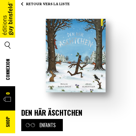
RETOUR VERS LA LISTE
ACCUEIL
SEARCH
CONNEXION
PANIER
0
DEN HÄR ÄSCHTCHEN
SHOP
ENFANTS