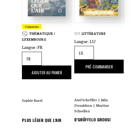
Corporate
THÉMATIQUE /
LITTÉRATURE
LUXEMBOURG
Langue :
LU
Langue :
FR
18
,00 €
PRÉ-COMMANDER
35
,00 €
AJOUTER AU PANIER
Axel Scheffler
|
Julia
Sophie Razel
Donaldson
|
Martine
Schoellen
D’GRÜFFELO GROUSI
PLUS LÉGER QUE L'AIR