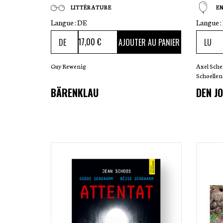
LITTÉRATURE
E
Langue :
DE
Langue :
17
,00 €
AJOUTER AU PANIER
Guy Rewenig
Axel Sche
Schoellen
BÄRENKLAU
DEN J