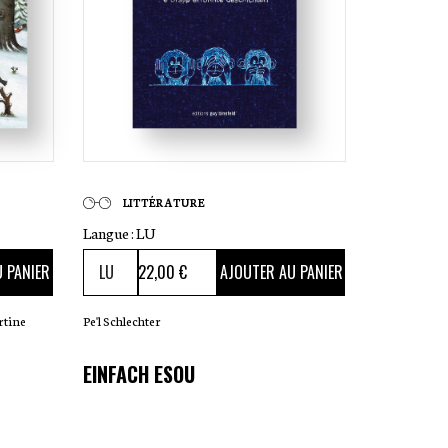
LITTÉRATURE
Langue :
LU
22
,00 €
 PANIER
AJOUTER AU PANIER
rtine
Pe'l Schlechter
EINFACH ESOU