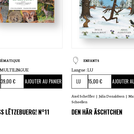
HÉMATIQUE
ENFANTS
MULTILINGUE
Langue :
LU
39
,00 €
15
,00 €
AJOUTER AU PANIER
AJOUTER AU
Axel Scheffler
|
Julia Donaldson
|
Ma
Schoellen
SS LËTZEBUERG! N°11
DEN HÄR ÄSCHTCHEN