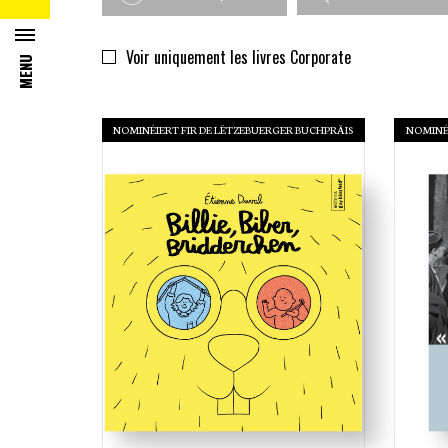
DIVERS
Voir uniquement les livres Corporate
MENU
LUXEMBOURG
CUISINE
NOMINÉIERT FIR DE LËTZEBUERGER BUCHPRÄIS
NOMINÉI
TOURISME