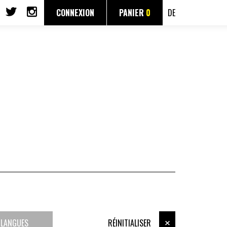
CONNEXION
PANIER
0
DE
LANGUES
RÉINITIALISER