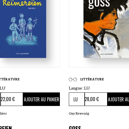
ITTÉRATURE
LITTÉRATURE
LU
Langue :
LU
22
,00 €
28
,00 €
AJOUTER AU PANIER
AJOUTER AU
chter
Guy Rewenig
REIEN
GOSS