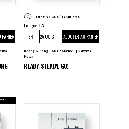
THÉMATIQUE / TOURISME
Langue :
EN
25
,00 €
 PANIER
AJOUTER AU PANIER
rina
Keong-A. Song
|
Marie Mathieu
|
Sabrina
Notka
URG
READY, STEADY, GO!
025