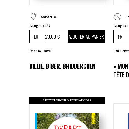
ENFANTS
T
Langue :
LU
Langue :
20
,00 €
AJOUTER AU PANIER
Étienne Duval
Paul Schm
BILLIE, BIBER, BRIDDERCHEN
« MON
TÊTE D
LËTZEBUERGER BUCHPRÄIS 2025