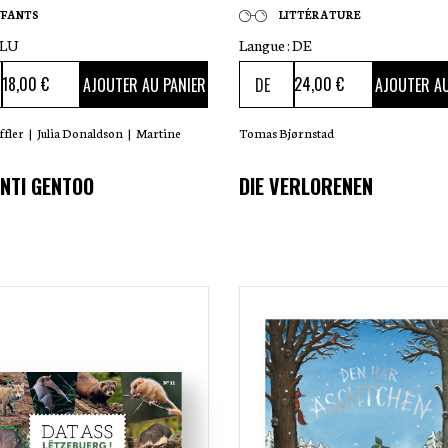
NFANTS
LITTÉRATURE
LU
Langue :
DE
18
,00 €
24
,00 €
AJOUTER AU PANIER
AJOUTER AU
ffler
|
Julia Donaldson
|
Martine
Tomas Bjørnstad
ONTI GENTOO
DIE VERLORENEN