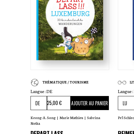
THÉMATIQUE / TOURISME
L
Langue :
DE
Langue :
25
,00 €
AJOUTER AU PANIER
Keong-A. Song
|
Marie Mathieu
|
Sabrina
Pe'l Schle
Notka
DEPART LASS
REIME