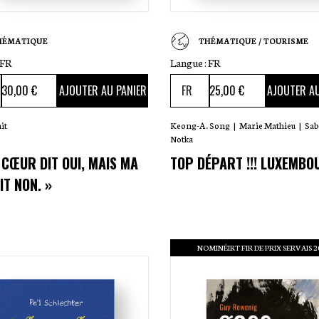
HÉMATIQUE
THÉMATIQUE / TOURISME
FR
Langue :
FR
30
,00 €
25
,00 €
AJOUTER AU PANIER
AJOUTER AU
it
Keong-A. Song
|
Marie Mathieu
|
Sab
Notka
 CŒUR DIT OUI, MAIS MA
TOP DÉPART !!! LUXEMBO
IT NON. »
NOMINÉIRT FIR DE PRIX SERVAIS 2