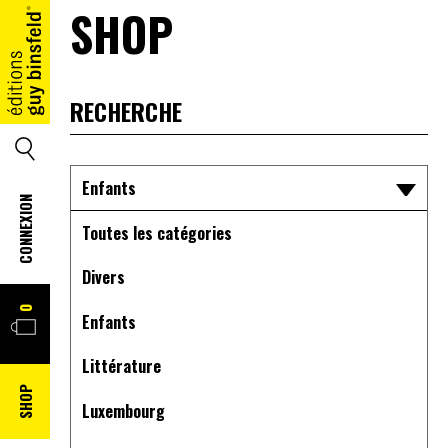
SHOP
ACCUEIL
SEARCH
Enfants
CONNEXION
Toutes les catégories
Divers
PANIER
0
Enfants
Littérature
SHOP
Luxembourg