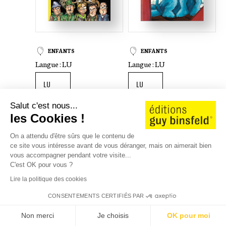
ENFANTS
ENFANTS
Langue :
LU
Langue :
LU
Salut c'est nous...
18
,00 €
20
,00 €
AJOUTER AU PANIER
AJOUTER AU PANIER
les Cookies !
On a attendu d'être sûrs que le contenu de
ce site vous intéresse avant de vous déranger, mais on aimerait bien
vous accompagner pendant votre visite...
Jhemp Hoscheit
Annick Sinner
|
Mady Durrer
C'est OK pour vous ?
DE SCHMUNZEL
DE FLÖCK
Lire la politique des cookies
CONSENTEMENTS CERTIFIÉS PAR
Non merci
Je choisis
OK pour moi