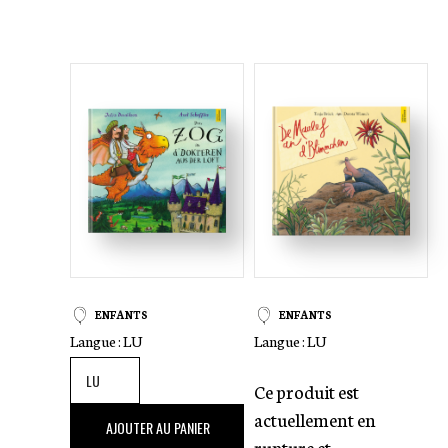
ENFANTS
ENFANTS
Langue :
LU
Langue :
LU
Ce produit est
actuellement en
15
,00 €
AJOUTER AU PANIER
rupture et