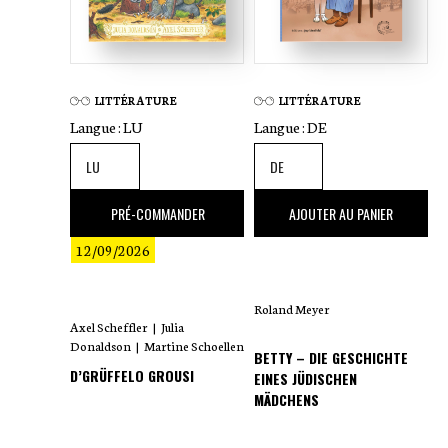
fr
LITTÉRATURE
LITTÉRATURE
Langue :
LU
Langue :
DE
18
,00 €
18
,00 €
PRÉ-COMMANDER
AJOUTER AU PANIER
12/09/2026
Roland Meyer
Axel Scheffler
|
Julia
Donaldson
|
Martine Schoellen
BETTY – DIE GESCHICHTE
D’GRÜFFELO GROUSI
EINES JÜDISCHEN
MÄDCHENS