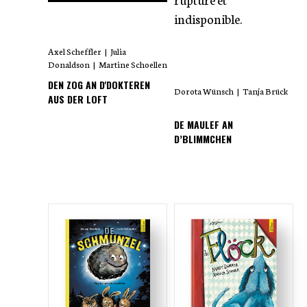
indisponible.
Axel Scheffler
|
Julia
Donaldson
|
Martine Schoellen
DEN ZOG AN D'DOKTEREN
Dorota Wünsch
|
Tanja Brück
AUS DER LOFT
DE MAULEF AN
D’BLIMMCHEN