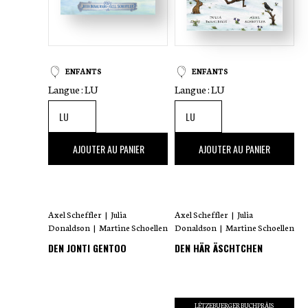
ENFANTS
ENFANTS
Langue :
LU
Langue :
LU
18
,00 €
15
,00 €
AJOUTER AU PANIER
AJOUTER AU PANIER
Axel Scheffler
|
Julia
Axel Scheffler
|
Julia
Donaldson
|
Martine Schoellen
Donaldson
|
Martine Schoellen
DEN JONTI GENTOO
DEN HÄR ÄSCHTCHEN
LËTZEBUERGER BUCHPRÄIS