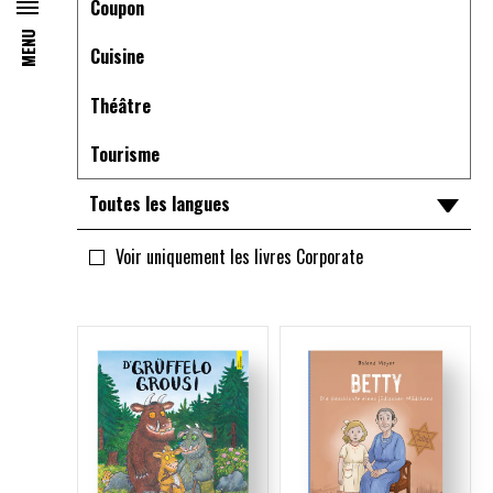
Coupon
MENU
Cuisine
Théâtre
Tourisme
Toutes les langues
Toutes les langues
Voir uniquement les livres Corporate
lu
ml
de
en