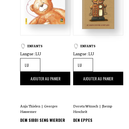
ENFANTS
ENFANTS
Langue :
LU
Langue :
LU
2
,50 €
18
,00 €
AJOUTER AU PANIER
AJOUTER AU PANIER
Anja Thielen
|
Georges
Dorota Wünsch
|
Jhemp
Hausemer
Hoscheit
DEM SIBBI SENG WIERDER
DEN EPPES