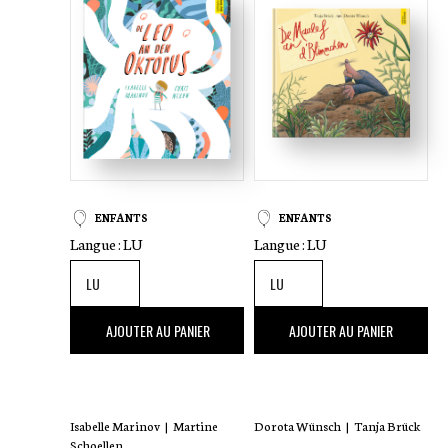
ENFANTS
ENFANTS
Langue :
LU
Langue :
LU
16
,00 €
16
,00 €
AJOUTER AU PANIER
AJOUTER AU PANIER
Isabelle Marinov
|
Martine
Dorota Wünsch
|
Tanja Brück
Schoellen