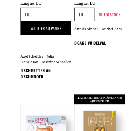
Langue :
LU
Langue :
LU
OUTOFSTOCK
15
,00 €
AJOUTER AU PANIER
Annick Sinner
|
Michel Clees
D'GARE VU BELVAL
Axel Scheffler
|
Julia
Donaldson
|
Martine Schoellen
D'SCHMETTEN AN
D'SCHMOOEN
LËTZEBUERGER BUCHPRÄIS: KANNER-
A JUGENDBUCH