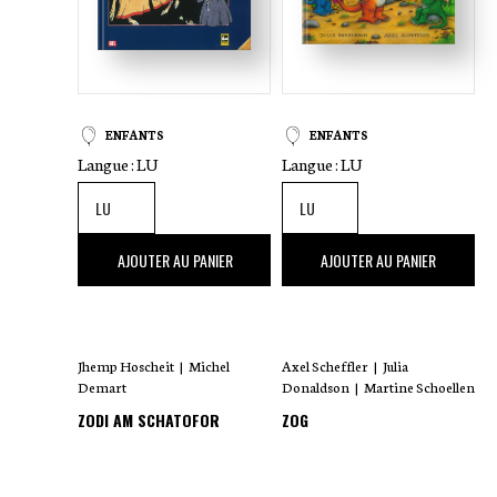
ENFANTS
ENFANTS
Langue :
LU
Langue :
LU
14
,00 €
15
,00 €
AJOUTER AU PANIER
AJOUTER AU PANIER
Jhemp Hoscheit
|
Michel
Axel Scheffler
|
Julia
Demart
Donaldson
|
Martine Schoellen
ZODI AM SCHATOFOR
ZOG