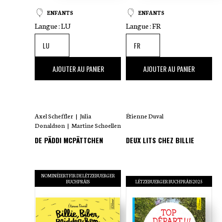
ENFANTS
ENFANTS
Langue :
LU
Langue :
FR
17
,00 €
20
,00 €
AJOUTER AU PANIER
AJOUTER AU PANIER
Axel Scheffler
|
Julia
Étienne Duval
Donaldson
|
Martine Schoellen
DE PÄDDI MCPÄTTCHEN
DEUX LITS CHEZ BILLIE
NOMINÉIERT FIR DE LËTZEBUERGER
BUCHPRÄIS
LËTZEBUERGER BUCHPRÄIS 2025