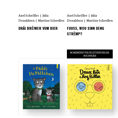
Axel Scheffler
|
Julia
Axel Scheffler
|
Julia
Donaldson
|
Martine Schoellen
Donaldson
|
Martine Schoellen
DRÄI BRÉIWER VUM BIER
FUUSS, WOU SINN DENG
STRËMP?
NOMINÉIERT FIR DE LËTZEBUERGER
BUCHPRÄIS