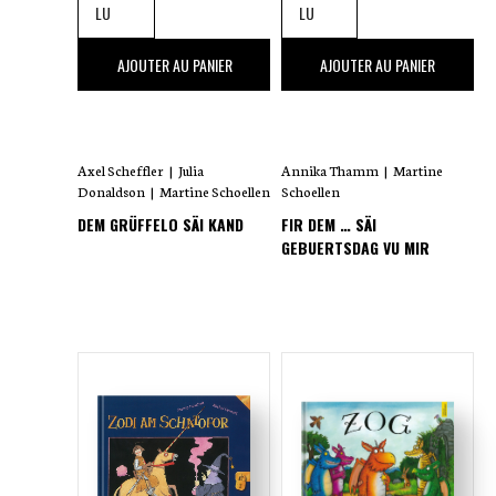
14
,00 €
15
,00 €
AJOUTER AU PANIER
AJOUTER AU PANIER
Axel Scheffler
|
Julia
Annika Thamm
|
Martine
Donaldson
|
Martine Schoellen
Schoellen
DEM GRÜFFELO SÄI KAND
FIR DEM … SÄI
GEBUERTSDAG VU MIR