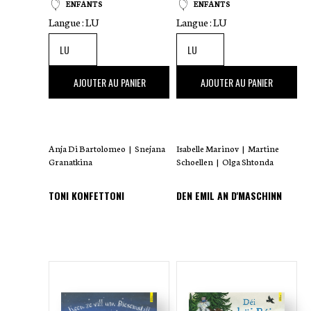
ENFANTS
ENFANTS
Langue :
LU
Langue :
LU
22
,00 €
18
,00 €
AJOUTER AU PANIER
AJOUTER AU PANIER
Anja Di Bartolomeo
|
Snejana
Isabelle Marinov
|
Martine
Granatkina
Schoellen
|
Olga Shtonda
TONI KONFETTONI
DEN EMIL AN D'MASCHINN