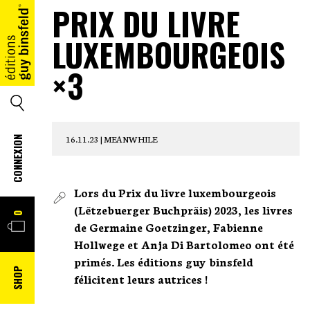
PRIX DU LIVRE
LUXEMBOURGEOIS
ACCUEIL
×3
SEARCH
16.11.23 |
MEANWHILE
CONNEXION
Lors du Prix du livre luxembourgeois
(Lëtzebuerger Buchpräis) 2023, les livres
PANIER
0
de Germaine Goetzinger, Fabienne
Hollwege et Anja Di Bartolomeo ont été
primés. Les éditions guy binsfeld
SHOP
félicitent leurs autrices !