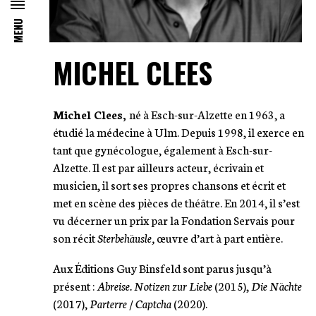
MENU
MICHEL CLEES
Michel Clees,
né à Esch-sur-Alzette en 1963, a
étudié la médecine à Ulm. Depuis 1998, il exerce en
tant que gynécologue, également à Esch-sur-
Alzette. Il est par ailleurs acteur, écrivain et
musicien, il sort ses propres chansons et écrit et
met en scène des pièces de théâtre. En 2014, il s’est
vu décerner un prix par la Fondation Servais pour
son récit
Sterbehäusle,
œuvre d’art à part entière.
Aux Éditions Guy Binsfeld sont parus jusqu’à
présent :
Abreise. Notizen zur Liebe
(2015),
Die Nächte
(2017),
Parterre / Captcha
(2020).