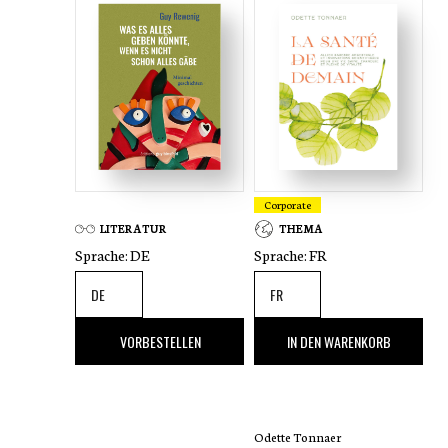
Robert Schofield has written a wonderful
story about happiness, love, greed – and
tulips. The fabulous illustrations by Carlo
Schmitz make this book unique, for
children and adults alike.
The book is also available in
Luxembourgish.
Corporate
LITERATUR
THEMA
Sprache:
DE
Sprache:
FR
17
,00 €
25
,00 €
VORBESTELLEN
IN DEN WARENKORB
Odette Tonnaer