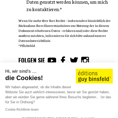
Daten genutzt werden können, um mich
zu kontaktieren.*
Wenn Sie mehr über Ihre Rechte – insbesondere hinsichtlich der
Rücknahme Ihres Einverständnisses zur Nutzung der in diesem
Dokument erhobenen Daten – erfahren und/oder diese Rechte
ausüben möchten, informieren Sie sich bitte anhand unserer
Datenschutzrichtlinie.
*Pflichtfeld
FOLGEN SIE
Hi, wir sind’s …
die Cookies!
Wir haben abgewartet, ob die Inhalte dieser
AUTOREN
WE LOVE STORIES
KATALOG 25/26
Website Sie auch wirklich interessieren, bevor wir Sie gestört haben,
aber wir würden Sie gerne während Ihres Besuchs begleiten… Ist das
KONTAKT
JOBS
SHOP
für Sie in Ordnung?
©2026 éditions guy binsfeld
Cookie-Richtlinie lesen
AGB
Rechtliche Hinweise
Datenschutzrichtlinie