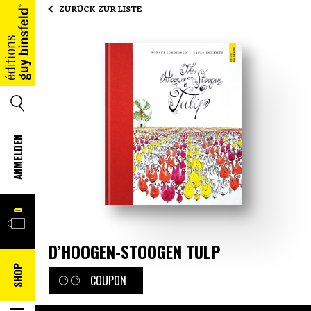
ZURÜCK ZUR LISTE
HOME
SUCHE
ANMELDEN
WARENKORB
0
D’HOOGEN-STOOGEN TULP
SHOP
COUPON