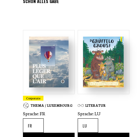
SCHON ALLES GÄBE
luxemburgischen Künstlerin Mariepol
Goetzinger angefertigt. Diese kleinen
Kunstwerke liegen nun in der vierten
Ausgabe von
Dat ass Lëtzebuerg !
gesammelt
vor, an der auch Steve Schwartz
mitgearbeitet hat. Ein echter
Naturliebhaber, der sich für den Erhalt
von Gemüsearten und Nutzpflanzen
einsetzt.
Corporate
THEMA / LUXEMBOURG
LITERATUR
Sprache:
FR
Sprache:
LU