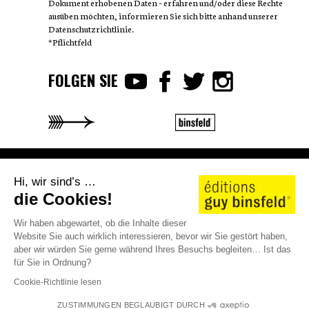
Dokument erhobenen Daten – erfahren und/oder diese Rechte
ausüben möchten, informieren Sie sich bitte anhand unserer
Datenschutzrichtlinie.
*Pflichtfeld
FOLGEN SIE
AUTOREN
WE LOVE STORIES
KATALOG 25/26
Hi, wir sind’s …
KONTAKT
JOBS
SHOP
die Cookies!
©2026 éditions guy binsfeld
AGB
Rechtliche Hinweise
Datenschutzrichtlinie
Wir haben abgewartet, ob die Inhalte dieser
Cookie-Richtlinie
Website Sie auch wirklich interessieren, bevor wir Sie gestört haben,
aber wir würden Sie gerne während Ihres Besuchs begleiten… Ist das
für Sie in Ordnung?
Cookie-Richtlinie lesen
ZUSTIMMUNGEN BEGLAUBIGT DURCH