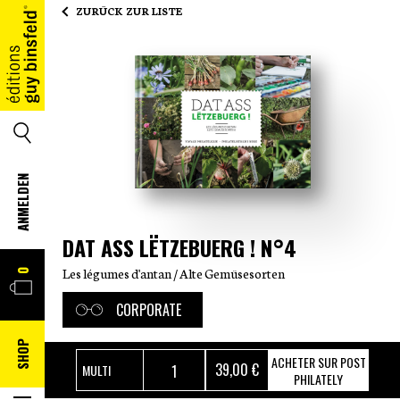
ZURÜCK ZUR LISTE
HOME
SUCHE
ANMELDEN
DAT ASS LËTZEBUERG ! N°4
WARENKORB
Les légumes d'antan / Alte Gemüsesorten
0
CORPORATE
SHOP
ACHETER SUR POST
39
,00 €
PHILATELY