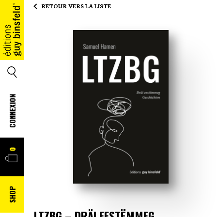
RETOUR VERS LA LISTE
ACCUEIL
SEARCH
CONNEXION
PANIER
0
SHOP
LTZBG – DRÄI EESTËMMEG