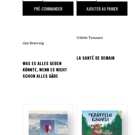
17
,00 €
25
,00 €
PRÉ-COMMANDER
AJOUTER AU PANIER
Dräi Monologen, dräi Stëmmen, dräi
Blécker op d’Gesellschaft – eng Diagnos:
datt et zu Lëtzebuerg méi ze verléiere wéi
Odette Tonnaer
ze gewanne gëtt.
Guy Rewenig
LA SANTÉ DE DEMAIN
WAS ES ALLES GEBEN
KÖNNTE, WENN ES NICHT
SCHON ALLES GÄBE