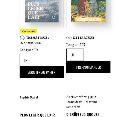
Corporate
THÉMATIQUE /
LITTÉRATURE
LUXEMBOURG
Langue :
LU
Langue :
FR
18
,00 €
PRÉ-COMMANDER
35
,00 €
AJOUTER AU PANIER
Axel Scheffler
|
Julia
Sophie Razel
Donaldson
|
Martine
Schoellen
D’GRÜFFELO GROUSI
PLUS LÉGER QUE L'AIR