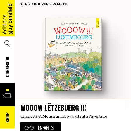
RETOUR VERS LA LISTE
ACCUEIL
SEARCH
CONNEXION
PANIER
0
WOOOW LËTZEBUERG !!!
SHOP
Charlotte et Monsieur Hibou partent à l’aventure
ENFANTS