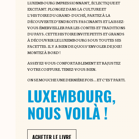
LUXEMBOURG IMPRESSIONNANT, ÉCLECTIQUE ET
EXCITANT. PLONGEZ DANS LA CULTURE ET
L’HISTOIRE DU GRAND-DUCHÉ, PARTEZ À LA
DÉCOUVERTE D’ENDROITS FASCINANTS ET LAISSEZ-
VOUS ÉMERVEILLER PAR LES CONTES ET TRADITIONS
DU PAYS. CETTE HISTOIRE INVITE PETITS ET GRANDS
À DÉCOUVRIR LE LUXEMBOURG SOUS TOUTES SES
FACETTES. IL Y A BIEN DE QUOI S’ENVOLER DE JOIE !
MONTEZ À BORD !
ASSEYEZ-VOUS CONFORTABLEMENT ET RAJUSTEZ
VOTRE COIFFURE. TENEZ-VOUS BIEN.
ON SE MOUCHE UNE DERNIÈRE FOIS… ET C’EST PARTI.
LUXEMBOURG,
NOUS VOILÀ !
ACHETER LE LIVRE