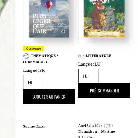
Corporate
THÉMATIQUE /
LITTÉRATURE
LUXEMBOURG
Langue :
LU
Langue :
FR
18
,00 €
PRÉ-COMMANDER
35
,00 €
AJOUTER AU PANIER
Axel Scheffler
|
Julia
Sophie Razel
Donaldson
|
Martine
Schoellen