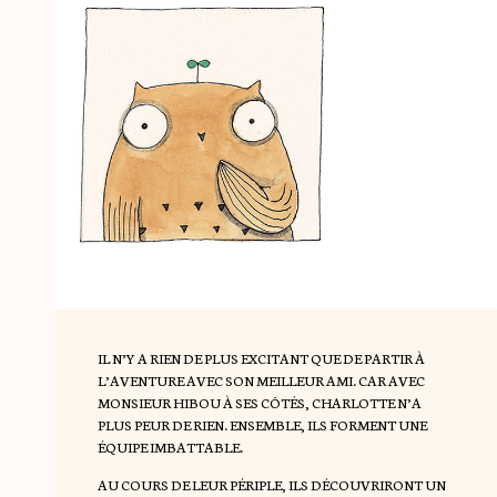
que l’illustratrice Keong-A Song a apporté
sa note personnelle à l’ouvrage, lui
conférant son atmosphère envoûtante qui
permet aux lecteurs de redécouvrir
l’ouvrage à chaque lecture, pour leur plus
grand plaisir.
IL N’Y A RIEN DE PLUS EXCITANT QUE DE PARTIR À
L’AVENTURE AVEC SON MEILLEUR AMI. CAR AVEC
MONSIEUR HIBOU À SES CÔTÉS, CHARLOTTE N’A
PLUS PEUR DE RIEN. ENSEMBLE, ILS FORMENT UNE
ÉQUIPE IMBATTABLE.
AU COURS DE LEUR PÉRIPLE, ILS DÉCOUVRIRONT UN