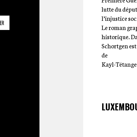
lutte du déput
l’injustice soc
ER
Le roman grap
historique. Da
Schortgen est
de
Kayl-Tétange e
LUXEMBO