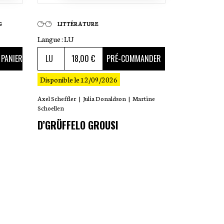
G
LITTÉRATURE
Langue :
LU
18
,00 €
 PANIER
PRÉ-COMMANDER
Disponible le 12/09/2026
Axel Scheffler
|
Julia Donaldson
|
Martine
Schoellen
D’GRÜFFELO GROUSI