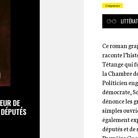
Corporate
LITTÉRA
Ce roman gra
raconte l’his
Tétange qui fu
la Chambre de
Politicien eng
démocrate, Sc
dénonce les g
EUR DE
simples ouvrie
 DÉPUTÉS
également exp
députés et de 
Première Gue