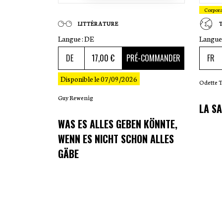
Corpor
LITTÉRATURE
Langue :
DE
Langue 
17
,00 €
PRÉ-COMMANDER
Disponible le 07/09/2026
Odette 
Guy Rewenig
LA SA
WAS ES ALLES GEBEN KÖNNTE,
WENN ES NICHT SCHON ALLES
GÄBE