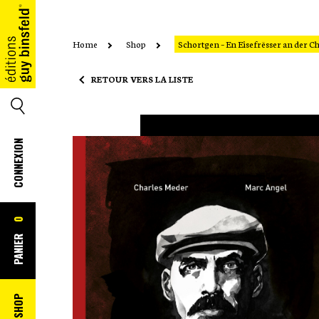
Home
Shop
Schortgen – En Eisefrësser an der 
ACCUEIL
RETOUR VERS LA LISTE
SEARCH
CONNEXION
0
PANIER
SHOP