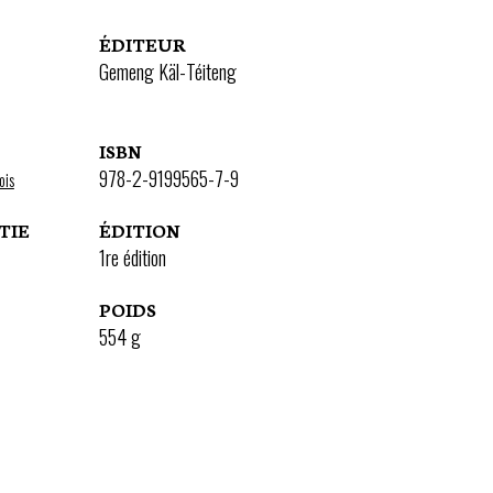
ÉDITEUR
Gemeng Käl-Téiteng
ISBN
978-2-9199565-7-9
ois
TIE
ÉDITION
1re édition
POIDS
554
g