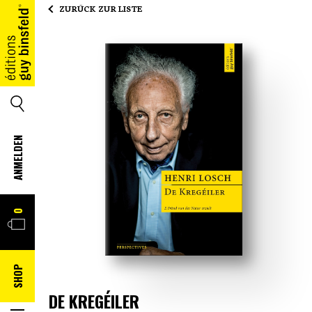
ZURÜCK ZUR LISTE
HOME
SUCHE
ANMELDEN
WARENKORB
0
SHOP
DE KREGÉILER