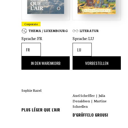
Corporate
THEMA / LUXEMBOURG
LITERATUR
Sprache:
FR
Sprache:
LU
35
,00 €
18
,00 €
IN DEN WARENKORB
VORBESTELLEN
Sophie Razel
Axel Scheffler
|
Julia
Donaldson
|
Martine
Schoellen
PLUS LÉGER QUE L'AIR
D’GRÜFFELO GROUSI