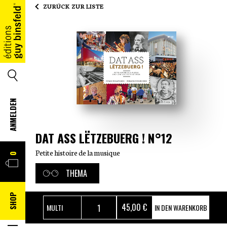
ZURÜCK ZUR LISTE
HOME
SUCHE
ANMELDEN
DAT ASS LËTZEBUERG ! N°12
WARENKORB
Petite histoire de la musique
0
THEMA
SHOP
45
,00 €
IN DEN WARENKORB