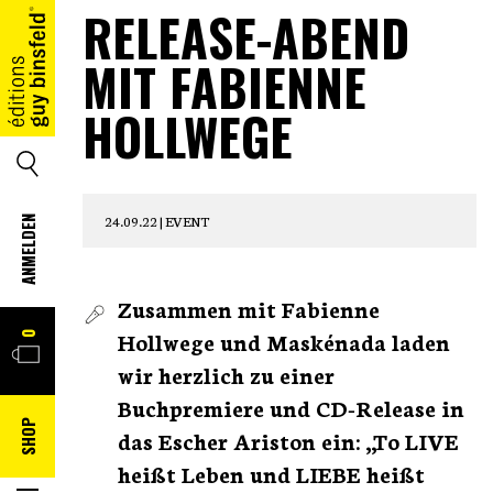
RELEASE-ABEND
MIT FABIENNE
HOME
HOLLWEGE
SUCHE
24.09.22 |
EVENT
ANMELDEN
WARENKORB
Zusammen mit Fabienne
Hollwege und Maskénada laden
0
wir herzlich zu einer
Buchpremiere und CD-Release in
SHOP
das Escher Ariston ein:
„To LIVE
heißt Leben und LIEBE heißt